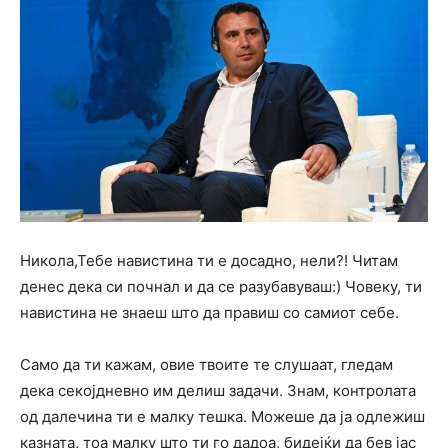
Никола,Тебе навистина ти е досадно, нели?! Читам
денес дека си почнал и да се разубавуваш:) Човеку, ти
навистина не знаеш што да правиш со самиот себе.
Само да ти кажам, овие твоите те слушаат, гледам
дека секојдневно им делиш задачи. Знам, контролата
од далечина ти е малку тешка. Можеше да ја одлежиш
казната, тоа малку што ти го дадоа, бидејќи да бев јас