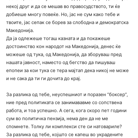
некој друг и да се мешав во правосудството, ти ќе
добиеше многу повеќе. Но, јас не сум како тебе и
твоите, јас сепак се борев за слободна и демократска
Македонија.
Да ја одлежеше тогаш казната и да покажеше
достоинство кон народот на Македонија, денес ќе
можеше од тука, од Македонија, да зборуваш пред
нашата јавност, наместо од бегство да пишуваш
епопеи за кои тука се тера мајтап дека никој не може
и не сака да ти ги дочита до крај.
За разлика од тебе, неуспешниот и поразен “боксер”,
ние пред политиката се занимававме со сопствена
работа, и тоа успешно. А сега, кога скоро пет години
сум во политичка пензија, нема ден да не ме
спомнете. Толку ли комплекси сте си натовариле?
За разлика од тебе, којшто се капеш во украдените