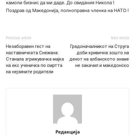
камоли бизнис да ми даде. До свидания Никола !
Поздрав од Македонија, полноправна членка на НАТО !
Previous article
Next article
Незаборавен гест на
Градоначалникот на Струга
наставничката Снежана:
доби кривична зошто на
Станала згрижувачка мајка
денот на албанското знаме
на екс ученичка по смртта
не закачил и македонско
на нејзините родители
Редакција