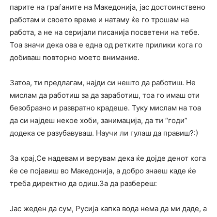
парите на граѓаните на Македонија, јас достоинствено
работам и своето време и натаму ќе го трошам на
работа, а не на серијали писанија посветени на тебе.
Тоа значи дека ова е една од ретките прилики кога го
добиваш повторно моето внимание.
Затоа, ти предлагам, најди си нешто да работиш. Не
мислам да работиш за да заработиш, тоа го имаш оти
безобразно и развратно крадеше. Туку мислам на тоа
да си најдеш некое хоби, занимација, да ти “годи”
додека се разубавуваш. Научи ли гулаш да правиш?:)
За крај,Се надевам и верувам дека ќе дојде денот кога
ќе се појавиш во Македонија, а добро знаеш каде ќе
треба директно да одиш.За да разбереш:
Јас жеден да сум, Русија капка вода нема да ми даде, а