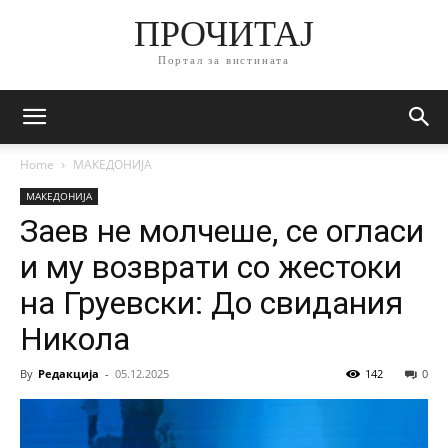
ПРОЧИТАЈ
Портал за вистината
Home
МАКЕДОНИЈА
МАКЕДОНИЈА
Заев не молчеше, се огласи
и му возврати со жестоки
на Груевски: До свидания
Никола
By
Редакција
-
05.12.2025
142
0