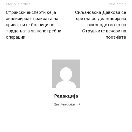
Previous article
Next article
Странски експерти ќе ја
Сиљановска Давкова се
анализираат праксата на
сретна со делегација на
приватните болници по
раководството на
тврдењата за непотребни
Струшките вечери на
операции
поезијата
Редакција
https://procitaj.mk