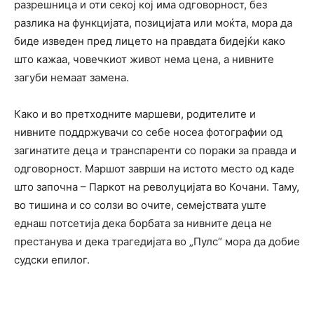
разрешница и оти секој кој има одговорност, без
разлика на функцијата, позицијата или моќта, мора да
биде изведен пред лицето на правдата бидејќи како
што кажаа, човечкиот живот нема цена, а нивните
загуби немаат замена.
Како и во претходните маршеви, родителите и
нивните поддржувачи со себе носеа фотографии од
загинатите деца и транспаренти со пораки за правда и
одговорност. Маршот заврши на истото место од каде
што започна – Паркот на револуцијата во Кочани. Таму,
во тишина и со солзи во очите, семејствата уште
еднаш потсетија дека борбата за нивните деца не
престанува и дека трагедијата во „Пулс“ мора да добие
судски епилог.