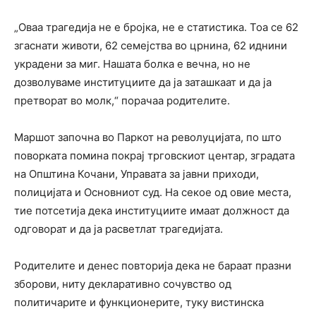
„Оваа трагедија не е бројка, не е статистика. Тоа се 62
згаснати животи, 62 семејства во црнина, 62 иднини
украдени за миг. Нашата болка е вечна, но не
дозволуваме институциите да ја заташкаат и да ја
претворат во молк,“ порачаа родителите.
Маршот започна во Паркот на револуцијата, по што
поворката помина покрај трговскиот центар, зградата
на Општина Кочани, Управата за јавни приходи,
полицијата и Основниот суд. На секое од овие места,
тие потсетија дека институциите имаат должност да
одговорат и да ја расветлат трагедијата.
Родителите и денес повторија дека не бараат празни
зборови, ниту декларативно сочувство од
политичарите и функционерите, туку вистинска