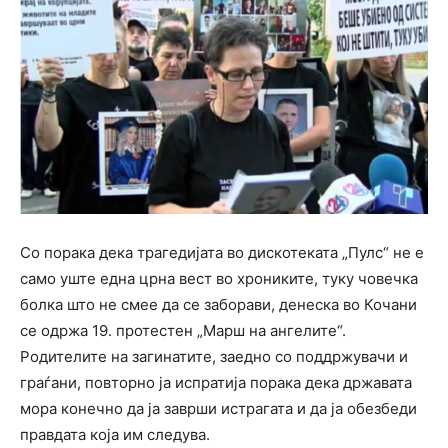
Со порака дека трагедијата во дискотеката „Пулс“ не е
само уште една црна вест во хрониките, туку човечка
болка што не смее да се заборави, денеска во Кочани
се одржа 19. протестен „Марш на ангелите“.
Родителите на загинатите, заедно со поддржувачи и
граѓани, повторно ја испратија порака дека државата
мора конечно да ја заврши истрагата и да ја обезбеди
правдата која им следува.