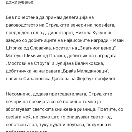
доживување.
Бев почестена да примам делегација на
раководството на Струшките вечери на поезијата,
предводена од в.д. директорот, Никола Кукунеш
заедно со добитниците на највисоките награди – Иван
Штрпка од Словачка, носител на „Златниот венец“,
Матеуш Шимчик од Полска, добитник на наградата
„Мостови на Струга“ и Јулијана Величковска,
добитничка на наградата „Браќа Миладиновци“,
напиша Сиљановска Давкова на Фејсбук профилот.
Несомнено, додава претседателката, Струшките
вечери на поезијата со сѐ посилно темпо ја
збогатуваат светската книжевна ризница. Поетите, со
својата моќ, не само што го опишуваат светот од
сопствен агол, туку нудат и поубава, похумана и