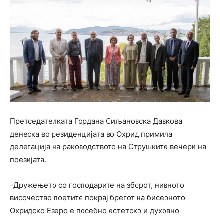
Претседателката Гордана Сиљановска Давкова
денеска во резиденцијата во Охрид примила
делегација на раководството на Струшките вечери на
поезијата.
-Дружењето со господарите на зборот, нивното
височество поетите покрај брегот на бисерното
Охридско Езеро е посебно естетско и духовно