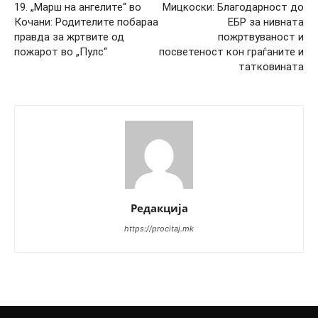
19. „Марш на ангелите“ во
Мицкоски: Благодарност до
Кочани: Родителите побараа
ЕБР за нивната
правда за жртвите од
пожртвуваност и
пожарот во „Пулс“
посветеност кон граѓаните и
татковината
Редакција
https://procitaj.mk