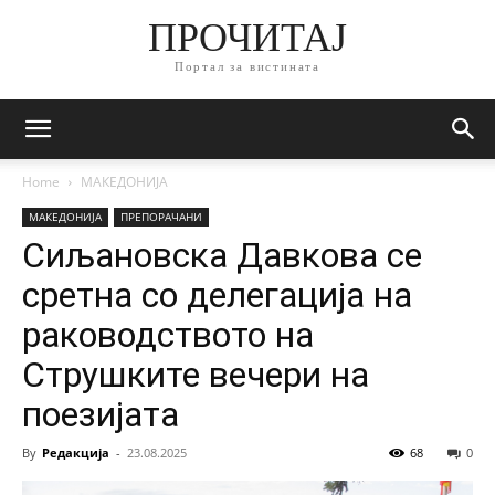
ПРОЧИТАЈ
Портал за вистината
Home
МАКЕДОНИЈА
МАКЕДОНИЈА
ПРЕПОРАЧАНИ
Сиљановска Давкова се
сретна со делегација на
раководството на
Струшките вечери на
поезијата
By
Редакција
-
23.08.2025
68
0