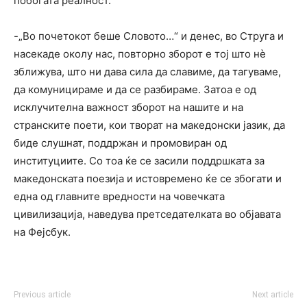
побогата реалност.
-„Во почетокот беше Словото…“ и денес, во Струга и
насекаде околу нас, повторно зборот е тој што нè
зближува, што ни дава сила да славиме, да тагуваме,
да комуницираме и да се разбираме. Затоа е од
исклучителна важност зборот на нашите и на
странските поети, кои творат на македонски јазик, да
биде слушнат, поддржан и промовиран од
институциите. Со тоа ќе се засили поддршката за
македонската поезија и истовремено ќе се збогати и
една од главните вредности на човечката
цивилизација, наведува претседателката во објавата
на Фејсбук.
Previous article
Next article