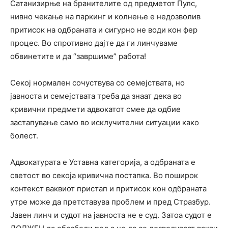
Сатанизирње на бранителите од предметот Пулс,
нивно чекање на паркинг и колнење е недозволив
притисок на одбраната и сигурно не води кон фер
процес. Во спротивно дајте да ги линчуваме
обвинетите и да “завршиме” работа!
Секој нормален сочуствува со семејствата, но
јавноста и семејствата треба да знаат дека во
кривични предмети адвокатот смее да одбие
застапување само во исклучителни ситуации како
болест.
Адвокатурата е Уставна категорија, а одбраната е
светост во секоја кривична постапка. Во поширок
контекст ваквиот пристап и притисок кон одбраната
утре може да претставува проблем и пред Стразбур.
Јавен линч и судот на јавноста не е суд. Затоа судот е