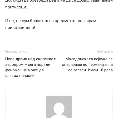
ДОЛЖЕН да обезбеди ред а не да се дозволуваат вакви
притисоци.
И не, не сум бранител во предметот, реагирам
принципиелно!
Previous article
Next article
Нова драма над скопскиот
Македонската пејачка се
аеродром – сега поради
оперираше во Германија, па
феномен не може да
се огласи: Имам 18 реза
слетаат авиони