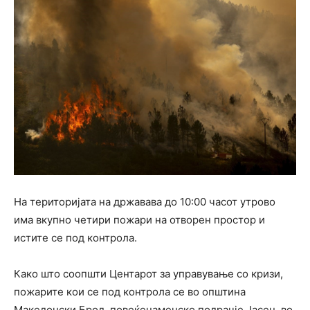
На територијата на државава до 10:00 часот утрово
има вкупно четири пожари на отворен простор и
истите се под контрола.
Како што соопшти Центарот за управување со кризи,
пожарите кои се под контрола се во општина
Македонски Брод, повеќенаменско подрачје Јасен, во