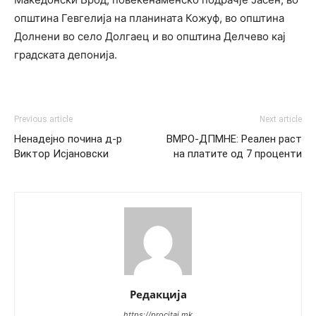
општина Гевгелија на планината Кожуф, во општина
Долнени во село Долгаец и во општина Делчево кај
градската депонија.
Previous article
Next article
Ненадејно почина д-р
ВМРО-ДПМНЕ: Реален раст
Виктор Исјановски
на платите од 7 проценти
Редакција
https://procitaj.mk