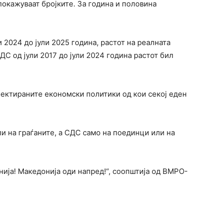
покажуваат бројките. За година и половина
и 2024 до јули 2025 година, растот на реалната
СДС од јули 2017 до јули 2024 година растот бил
оектираните економски политики од кои секој еден
 на граѓаните, а СДС само на поединци или на
ија! Македонија оди напред!“, соопштија од ВМРО-