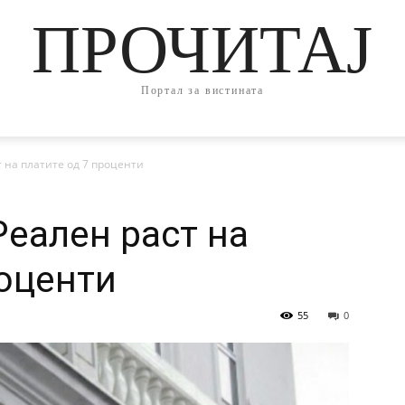
ПРОЧИТАЈ
Портал за вистината
на платите од 7 проценти
еален раст на
роценти
55
0