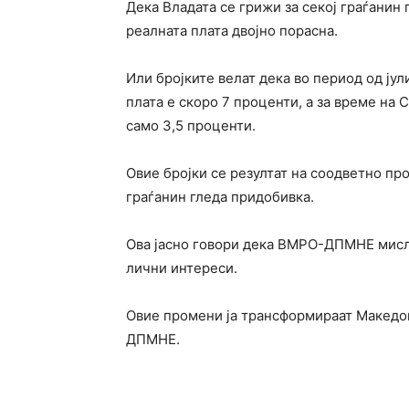
Дека Владата се грижи за секој граѓанин 
реалната плата двојно порасна.
Или бројките велат дека во период од јул
плата е скоро 7 проценти, а за време на 
само 3,5 проценти.
Овие бројки се резултат на соодветно пр
граѓанин гледа придобивка.
Ова јасно говори дека ВМРО-ДПМНЕ мисли
лични интереси.
Овие промени ја трансформираат Македон
ДПМНЕ.