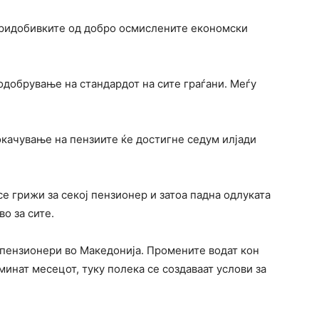
 придобивките од добро осмислените економски
одобрување на стандардот на сите граѓани. Меѓу
окачување на пензиите ќе достигне седум илјади
 грижи за секој пензионер и затоа падна одлуката
о за сите.
 пензионери во Македонија. Промените водат кон
минат месецот, туку полека се создаваат услови за