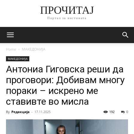
ПРОЧИТАЈ
Портал за вистината
Home
МАКЕДОНИЈА
МАКЕДОНИЈА
Антониа Гиговска реши да
проговори: Добивам многу
пораки – искрено ме
ставивте во мисла
By
Редакција
-
17.11.2025
192
0