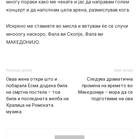
многу пораки како ме чекате и јас да направам голем
концерт и да наполнам цела арена, размислував кога.
Искрено ме ставивте во мисла и ветувам ќе се случи
мнооогу наскоро. Фала ви Скопје, Фала ви
МАКЕДОНИЈО.
Previous article
Next article
Оваа жена откри што и
Следува драматична
побарала Есма додека била
промена на времето во
на смртна постела – тоа
Македонија – мора да се
била и последната желба на
подготвиме на ова
Кралица на Ромската
музика