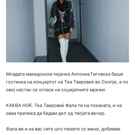
Младата македонска пејачка Антониа Гиговска беше
гостинка на концертот на Теа Таировиќ во Скопје, а по
овој настан се огласи на социјалните мрежи.
КАКВА НОЌ. Теа Таировиќ Фала ти на поканата, и на
оваа прилика да бидам дел од твојата вечер.
Фала ви и на вас сите што пеевте со мене, добивам