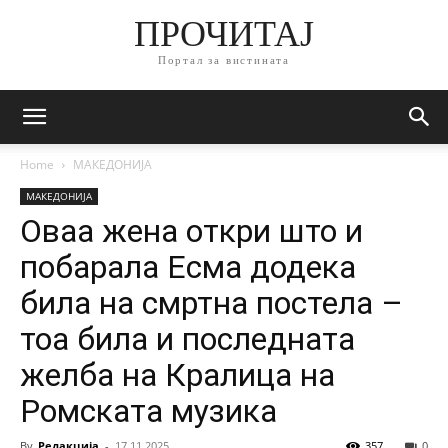
ПРОЧИТАЈ
Портал за вистината
Home
МАКЕДОНИЈА
МАКЕДОНИЈА
Оваа жена откри што и
побарала Есма додека
била на смртна постела –
тоа била и последната
желба на Кралица на
Ромската музика
By
Редакција
-
17.11.2025
357
0