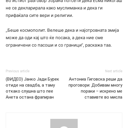
Во истиот разговор Зорана потсети дека Есма никогаш
не се декларирала како муслиманка и дека ги
прифаќала сите вери и религии.
„Беше космополит. Велеше дека и најотровната змија
може да оди кај што ќе посака, а дека ние сме
ограничени со пасоши и со граници“, раскажа таа.
Previous article
Next article
(ВИДЕО) Јанко Јади Бурек
Антониа Гиговска реши да
отиде на свадба, а таму
проговори: Добивам многу
откако слушна што пее
пораки – искрено ме
Анета остана фрапиран
ставивте во мисла