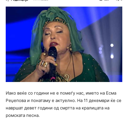
Иако веќе со години не е помеѓу нас, името на Есма
Реџепова и понатаму е актуелно. На 11 декември ќе се
навршат девет години од смртта на кралицата на
ромската песна.