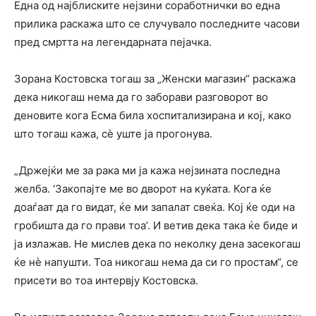
Една од најблиските нејзини соработнички во една
прилика раскажа што се случувало последните часови
пред смртта на легендарната пејачка.
Зорана Костовска тогаш за „Женски магазин“ раскажа
дека никогаш нема да го заборави разговорот во
деновите кога Есма била хоспитализирана и кој, како
што тогаш кажа, сѐ уште ја прогонува.
„Држејќи ме за рака ми ја кажа нејзината последна
желба. ‘Закопајте ме во дворот на куќата. Кога ќе
доаѓаат да го видат, ќе ми запалат свеќа. Кој ќе оди на
гробишта да го прави тоа’. И ветив дека така ќе биде и
ја излажав. Не мислев дека по неколку дена засекогаш
ќе нѐ напушти. Тоа никогаш нема да си го простам“, се
присети во тоа интервју Костовска.