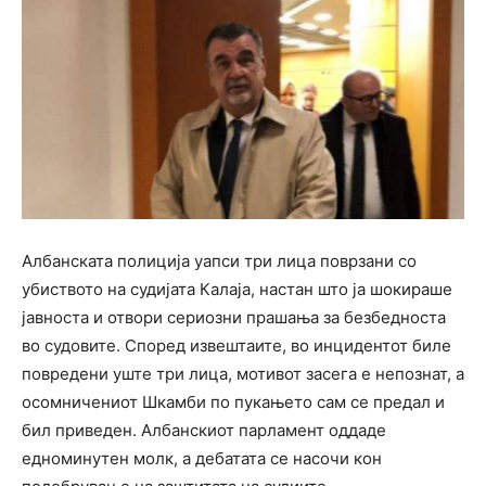
Албанската полиција уапси три лица поврзани со
убиството на судијата Калаја, настан што ја шокираше
јавноста и отвори сериозни прашања за безбедноста
во судовите. Според извештаите, во инцидентот биле
повредени уште три лица, мотивот засега е непознат, а
осомничениот Шкамби по пукањето сам се предал и
бил приведен. Албанскиот парламент оддаде
едноминутен молк, а дебатата се насочи кон