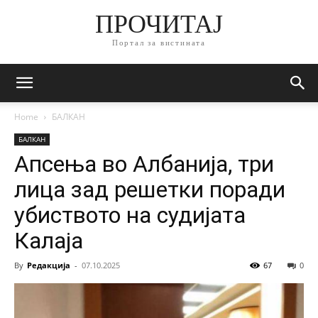
ПРОЧИТАЈ
Портал за вистината
Home
БАЛКАН
БАЛКАН
Апсења во Албанија, три
лица зад решетки поради
убиството на судијата
Калаја
By
Редакција
-
07.10.2025
67
0