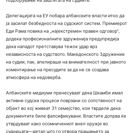
подобрување на заштитата на судиите.
Делегацијата на ЕУ побара албанските власти итно да
ја засилат безбедноста на судскиот систем. Премиерот
Еди Рама повика на „најекстремен правен одговор“,
додека професионалните здруженија предупредија
дека нападот претставува тежок удар врз
независноста на судството. Македонското Здружение
на судии, пак, апелираше на внимателност при јавното
коментирање на пресудите за да не се создава
атмосфера на недоверба.
Албанските медиуми пренесуваат дека Шкамби имал
активни судски процеси поврзани со сопственост на
објект во кој живеат 31 семејство, кои тврделе дека
документите биле фалсификувани. Властите допрва ќе
утврдуваат како осомничениот внел оружје во
судницата—детал што го отвора прашањето за