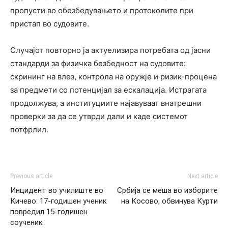
пропусти во обезбедувањето и протоколите при
пристап во судовите.
Случајот повторно ја актуелизира потребата од јасни
стандарди за физичка безбедност на судовите:
скрининг на влез, контрола на оружје и ризик-процена
за предмети со потенцијал за ескалација. Истрагата
продолжува, а институциите најавуваат внатрешни
проверки за да се утврди дали и каде системот
потфрлил.
Previous article
Next article
Инцидент во училиште во
Србија се меша во изборите
Кичево: 17-годишен ученик
на Косово, обвинува Курти
повредил 15-годишен
соученик