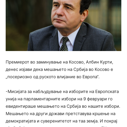
Премиерот во заминување на Косово, Албин Курти,
денес изјави дека мешањето на Србија во Косово е
„посериозно од руското влијание во Европа“.
-Мисијата за набљудување на изборите на Европската
унија на парламентарните избори на 9 февруари го
евидентираше мешањето на Србија во нашите избори.
Мешањето на други држави претставува кршење на
демократијата и суверенитетот на таа земја. И покрај