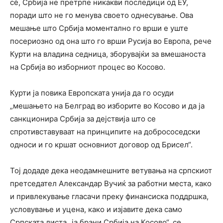
сè, Србија не претрпе никакви последици од ЕУ,
поради што не го менува своето однесување. Ова
мешање што Србија моментално го врши е уште
посериозно од она што го врши Русија во Европа, рече
Курти на владина седница, зборувајќи за вмешаноста
на Србија во изборниот процес во Косово.
Курти ја повика Европската унија да го осуди
„мешањето на Белград во изборите во Косово и да ја
санкционира Србија за дејствија што се
спротивставуваат на принципите на добрососедски
односи и го кршат основниот договор од Брисел“.
Тој додаде дека неодамнешните ветувања на српскиот
претседател Александар Вучиќ за работни места, како
и привлекување гласачи преку финансиска поддршка,
условување и уцена, како и изјавите дека само
Српската листа „ја брани Србија на Косово“, се