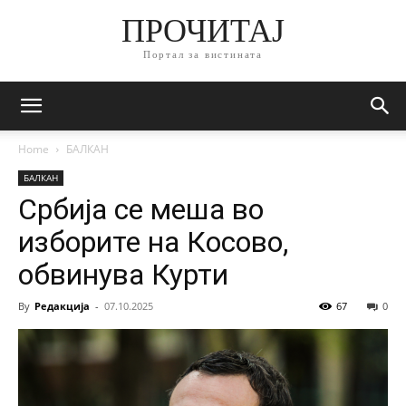
ПРОЧИТАЈ
Портал за вистината
Home
БАЛКАН
БАЛКАН
Србија се меша во
изборите на Косово,
обвинува Курти
By
Редакција
-
07.10.2025
67
0