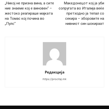
„Никој не призна вина, а сите
Македонецот кој ја уби
ние знаеме кој е виновен“ –
сопругата во Италија веќе
жестоко реагираше мајката
претходно ја тепал со
на Томас кој почина во
секира – зборовите на
„Пулс“
нивниот син шокираат
Редакција
https://procitaj.mk