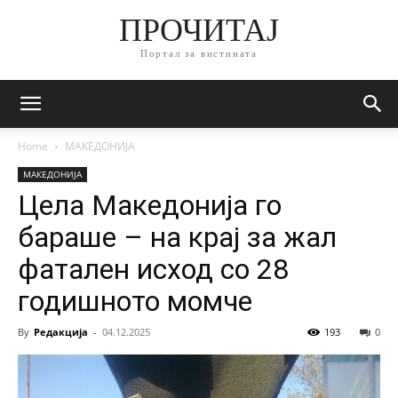
ПРОЧИТАЈ
Портал за вистината
Home
МАКЕДОНИЈА
МАКЕДОНИЈА
Цела Македонија го
бараше – на крај за жал
фатален исход со 28
годишното момче
By
Редакција
-
04.12.2025
193
0