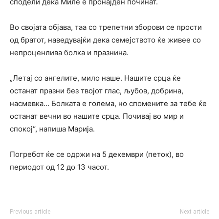
сподели дека Миле е пронајден починат.
Во својата објава, таа со трепетни зборови се прости
од братот, наведувајќи дека семејството ќе живее со
непроценлива болка и празнина.
„Летај со ангелите, мило наше. Нашите срца ќе
останат празни без твојот глас, љубов, добрина,
насмевка… Болката е голема, но спомените за тебе ќе
останат вечни во нашите срца. Почивај во мир и
спокој“, напиша Марија.
Погребот ќе се одржи на 5 декември (петок), во
периодот од 12 до 13 часот.
Previous article
Next article