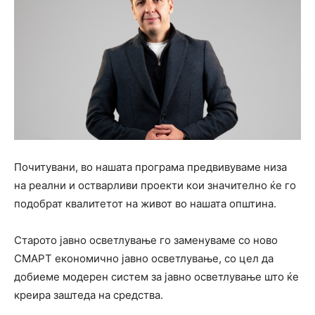
Почитувани, во нашата програма предвивуваме низа
на реални и остварливи проекти кои значително ќе го
подобрат квалитетот на живот во нашата општина.
Старото јавно осветлување го заменуваме со ново
СМАРТ економично јавно осветлување, со цел да
добиеме модерен систем за јавно осветлување што ќе
креира заштеда на средства.