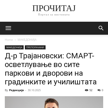
ПРОЧИТАЈ
Портал за вистината
Home
МАКЕДОНИЈА
МАКЕДОНИЈА
ПРЕПОРАЧАНИ
Д-р Трајановски: СМАРТ-
осветлување во сите
паркови и дворови на
градинките и училиштата
By
Редакција
-
30.10.2025
52
0