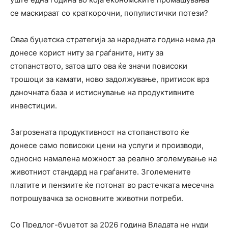
се маскираат со краткорочни, популистички потези?
Оваа буџетска стратегија за наредната година нема да
донесе корист ниту за граѓаните, ниту за
стопанството, затоа што ова ќе значи повисоки
трошоци за камати, ново задолжување, притисок врз
даночната база и истиснување на продуктивните
инвестиции.
Загрозената продуктивност на стопанството ќе
донесе само повисоки цени на услуги и производи,
односно намалена можност за реално зголемување на
животниот стандард на граѓаните. Зголемените
платите и пензиите ќе потонат во растечката месечна
потрошувачка за основните животни потреби.
Со Предлог-буџетот за 2026 година Владата не нуди