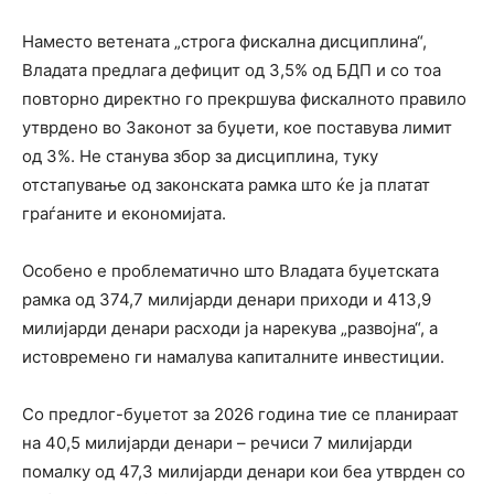
Наместо ветената „строга фискална дисциплина“,
Владата предлага дефицит од 3,5% од БДП и со тоа
повторно директно го прекршува фискалното правило
утврдено во Законот за буџети, кое поставува лимит
од 3%. Не станува збор за дисциплина, туку
отстапување од законската рамка што ќе ја платат
граѓаните и економијата.
Особено е проблематично што Владата буџетската
рамка од 374,7 милијарди денари приходи и 413,9
милијарди денари расходи ја нарекува „развојна“, а
истовремено ги намалува капиталните инвестиции.
Со предлог-буџетот за 2026 година тие се планираат
на 40,5 милијарди денари – речиси 7 милијарди
помалку од 47,3 милијарди денари кои беа утврден со