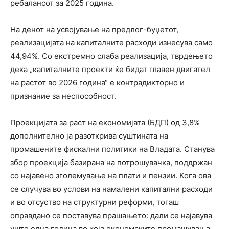
ребалансот за 2025 година.
На денот на усвојување на предлог-буџетот,
реализацијата на капиталните расходи изнесува само
44,94%. Со екстремно слаба реализација, тврдењето
дека „капиталните проекти ќе бидат главен двигател
на растот во 2026 година“ е контрадикторно и
признание за неспособност.
Проекцијата за раст на економијата (БДП) од 3,8%
дополнително ја разоткрива суштината на
промашените фискални политики на Владата. Станува
збор проекција базирана на потрошувачка, поддржан
со најавено зголемување на плати и пензии. Кога ова
се случува во услови на намалени капитални расходи
и во отсуство на структурни реформи, тогаш
оправдано се поставува прашањето: дали се најавува
уште една година во која економските промашувања