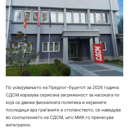
По усвојувањето на Предлог-буџетот за 2026 година
СДСМ изразува сериозна загриженост за насоката по
која се движи фискалната политика и нејзините
последици врз граѓаните и стопанството, се наведува
во соопштението на СДСМ, што МИА го пренесува
интегрално.