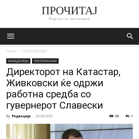
ПРОЧИТАЈ
Портал за вистината
Home
МАКЕДОНИЈА
МАКЕДОНИЈА
ПРЕПОРАЧАНИ
Директорот на Катастар,
Живковски ќе одржи
работна средба со
гувернерот Славески
By
Редакција
-
26.08.2025
68
0