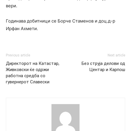
вери.
Годинава добитници се Борче Стаменов и доц.д-р
Ирфан Ахмети.
Previous article
Next article
Директорот на Катастар,
Без струја делови од
Живковски ќе одржи
Центар и Карпош
работна средба со
гувернерот Славески