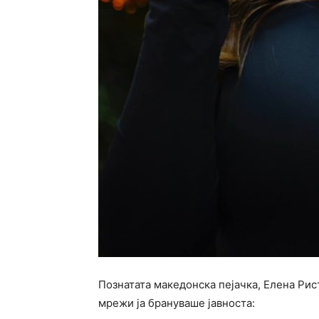
Познатата македонска пејачка, Елена Рис
мрежи ја брануваше јавноста: