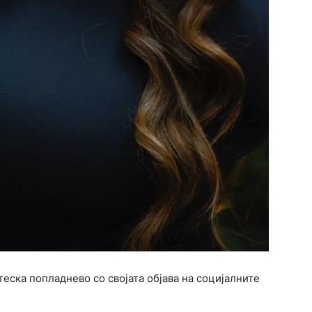
теска попладнево со својата објава на социјалните