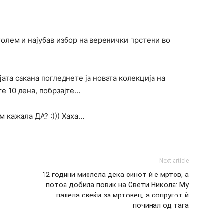
олем и најубав избор на веренички прстени во
јата сакана погледнете ја новата колекција на
е 10 дена, побрзајте…
 кажала ДА? :))) Хаха…
Next article
12 години мислела дека синот ѝ е мртов, а
потоа добила повик на Свети Никола: Му
палела свеќи за мртовец, а сопругот ѝ
починал од тага