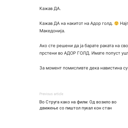
Кажав ДА.
Кажав ДА на накитот на Адор голд.
Најг
Македонија.
Ако сте решени да ја барате раката на сво
прстени во АДОР ГОЛД. Имате попуст ушт
За момент помисливте дека навистина сум
Previous article
Во Струга како на филм: Од возило во
движење со пиштол пукал кон стан