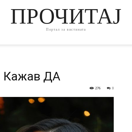
ПРОЧИТАЈ
Портал за вистината
: Кажав ДА
276
0