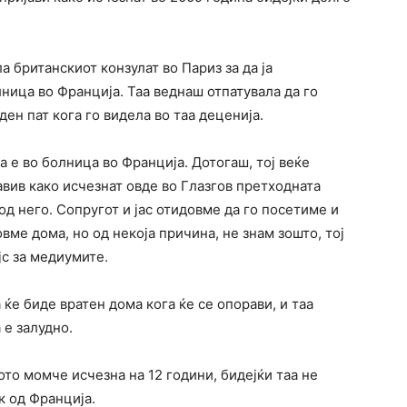
а британскиот конзулат во Париз за да ја
ница во Франција. Таа веднаш отпатувала да го
ден пат кога го видела во таа деценија.
 е во болница во Франција. Дотогаш, тој веќе
авив како исчезнат овде во Глазгов претходната
од него. Сопругот и јас отидовме да го посетиме и
вме дома, но од некоја причина, не знам зошто, тој
јс за медиумите.
ќе биде вратен дома кога ќе се опорави, и таа
 е залудно.
ото момче исчезна на 12 години, бидејќи таа не
к од Франција.