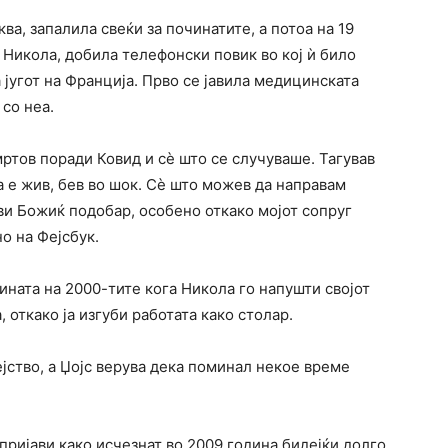
ва, запалила свеќи за починатите, а потоа на 19
 Никола, добила телефонски повик во кој ѝ било
 југот на Франција. Прво се јавила медицинската
 со неа.
ртов поради Ковид и сè што се случуваше. Тагував
ка е жив, бев во шок. Сè што можев да направам
ви Божиќ подобар, особено откако мојот сопруг
но на Фејсбук.
ината на 2000-тите кога Никола го напушти својот
, откако ја изгуби работата како столар.
ејство, а Џојс верува дека поминал некое време
пријави како исчезнат во 2009 година бидејќи долго