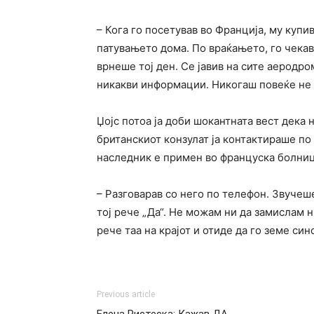
– Кога го посетував во Франција, му купив
патувањето дома. По враќањето, го чекав
врнеше тој ден. Се јавив на сите аеродро
никакви информации. Никогаш повеќе не 
Џојс потоа ја доби шокантната вест дека 
британскиот конзулат ја контактираше по 
наследник е примен во француска болниц
– Разговарав со него по телефон. Звучеш
тој рече „Да“. Не можам ни да замислам 
рече таа на крајот и отиде да го земе син
Previous article