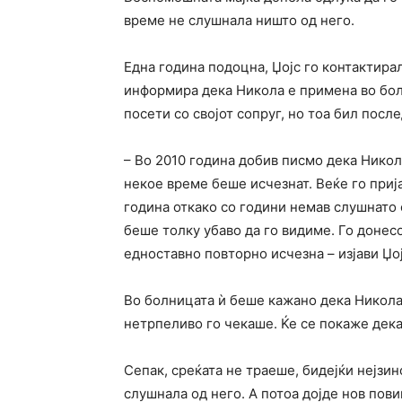
време не слушнала ништо од него.
Една година подоцна, Џојс го контактирал
информира дека Никола е примена во бол
посети со својот сопруг, но тоа бил после
– Во 2010 година добив писмо дека Никола
некое време беше исчезнат. Веќе го приј
година откако со години немав слушнато 
беше толку убаво да го видиме. Го донесо
едноставно повторно исчезна – изјави Џо
Во болницата ѝ беше кажано дека Никола 
нетрпеливо го чекаше. Ќе се покаже дека
Сепак, среќата не траеше, бидејќи нејзин
слушнала од него. А потоа дојде нов пови