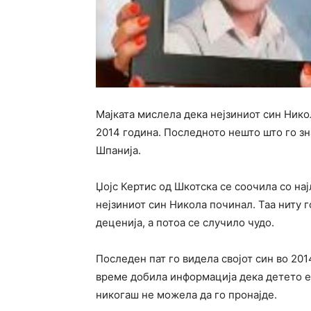
Мајката мислела дека нејзиниот син Нико
2014 година. Последното нешто што го зн
Шпанија.
Џојс Кертис од Шкотска се соочила со нај
нејзиниот син Никола починал. Таа ниту 
деценија, а потоа се случило чудо.
Последен пат го видела својот син во 2014
време добила информација дека детето е 
никогаш не можела да го пронајде.