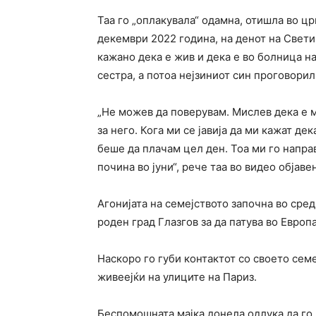
Таа го „оплакувала“ одамна, отишла во црк
декември 2022 година, на денот на Свети
кажано дека е жив и дека е во болница на
сестра, а потоа нејзиниот син проговорил
„Не можев да поверувам. Мислев дека е м
за него. Кога ми се јавија да ми кажат де
беше да плачам цел ден. Тоа ми го напра
почина во јуни“, рече таа во видео објаве
Агонијата на семејството започна во сред
роден град Глазгов за да патува во Европа
Наскоро го губи контактот со своето сем
живеејќи на улиците на Париз.
Беспомошната мајка донела одлука да го 