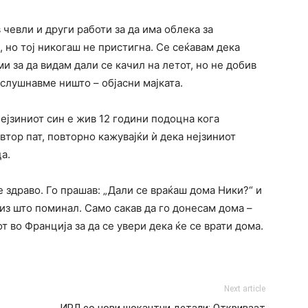
 чевли и други работи за да има облека за
, но тој никогаш не пристигна. Се сеќавам дека
ми за да видам дали се качил на летот, но не добив
слушнавме ништо – објасни мајката.
нејзиниот син е жив 12 години подоцна кога
втор пат, повторно кажувајќи ѝ дека нејзиниот
а.
е здраво. Го прашав: „Дали се враќаш дома Ники?“ и
низ што поминал. Само сакав да го донесам дома –
от во Франција за да се увери дека ќе се врати дома.
Next article