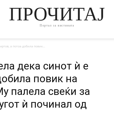
ПРОЧИТАЈ
Портал за вистината
ртов, а потоа добила повик...
ла дека синот ѝ е
добила повик на
Му палела свеќи за
угот ѝ починал од