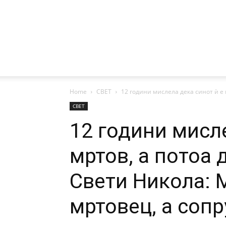
Home
СВЕТ
12 години мислела дека синот ѝ е м
СВЕТ
12 години мисле
мртов, а потоа 
Свети Никола: 
мртовец, а сопр