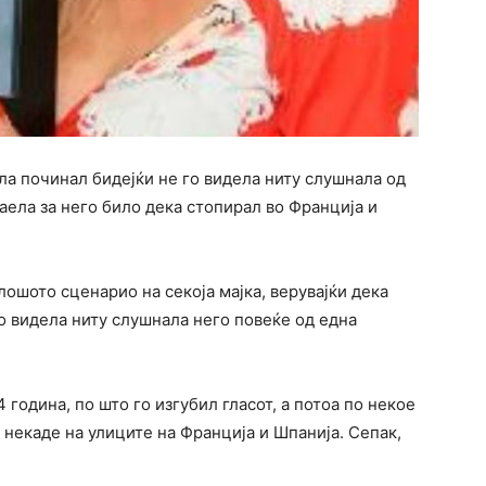
ла починал бидејќи не го видела ниту слушнала од
аела за него било дека стопирал во Франција и
лошото сценарио на секоја мајка, верувајќи дека
го видела ниту слушнала него повеќе од една
 година, по што го изгубил гласот, а потоа по некое
некаде на улиците на Франција и Шпанија. Сепак,