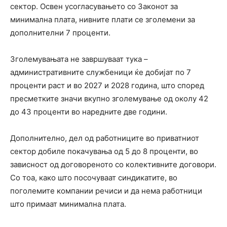
сектор. Освен усогласувањето со Законот за
минимална плата, нивните плати се зголемени за
дополнителни 7 проценти.
Зголемувањата не завршуваат тука –
административните службеници ќе добијат по 7
проценти раст и во 2027 и 2028 година, што според
пресметките значи вкупно зголемување од околу 42
до 43 проценти во наредните две години.
Дополнително, дел од работниците во приватниот
сектор добиле покачувања од 5 до 8 проценти, во
зависност од договореното со колективните договори.
Со тоа, како што посочуваат синдикатите, во
поголемите компании речиси и да нема работници
што примаат минимална плата.