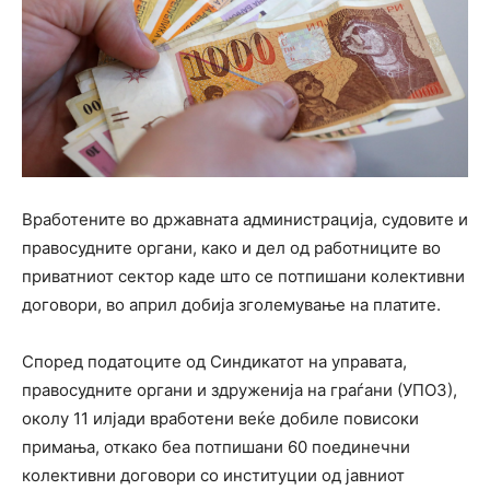
Вработените во државната администрација, судовите и
правосудните органи, како и дел од работниците во
приватниот сектор каде што се потпишани колективни
договори, во април добија зголемување на платите.
Според податоците од Синдикатот на управата,
правосудните органи и здруженија на граѓани (УПОЗ),
околу 11 илјади вработени веќе добиле повисоки
примања, откако беа потпишани 60 поединечни
колективни договори со институции од јавниот