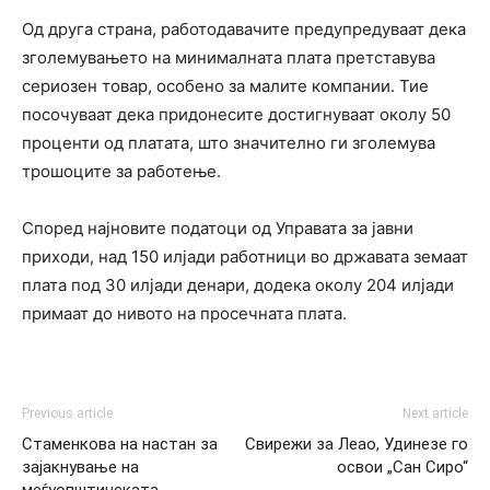
Од друга страна, работодавачите предупредуваат дека
зголемувањето на минималната плата претставува
сериозен товар, особено за малите компании. Тие
посочуваат дека придонесите достигнуваат околу 50
проценти од платата, што значително ги зголемува
трошоците за работење.
Според најновите податоци од Управата за јавни
приходи, над 150 илјади работници во државата земаат
плата под 30 илјади денари, додека околу 204 илјади
примаат до нивото на просечната плата.
Previous article
Next article
Стаменкова на настан за
Свирежи за Леао, Удинезе го
зајакнување на
освои „Сан Сиро“