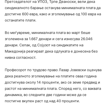
Претседателот на УПОЗ, Трпе Деаноски, вели дека
синдикалното барање останува минималната плата да
достигне 600 евра, како и зголемување од 100 евра на
останатите плати.
Во меѓувреме, минималната плата во март беше
зголемена за 1.667 денари и сега изнесува 26.046
денари. Сепак, од Сојузот на синдикатите на
Македонија реагираат дека одлуката е донесена без
нивна согласност.
Професорот по трудово право Лазар Јовевски оценува
дека реалното зголемување на платите оваа година
достигнува околу 14 проценти, ако се земе предвид и
растот на минималната плата. Според него, со ваквата
динамика, во следните две години може да се
постигне вкупен раст од над 40 проценти.