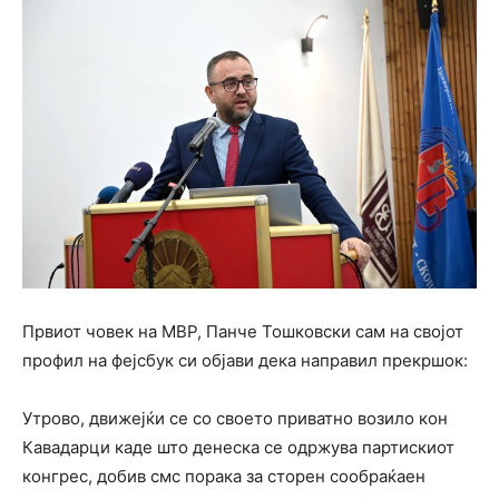
Првиот човек на МВР, Панче Тошковски сам на својот
профил на фејсбук си објави дека направил прекршок:
Утрово, движејќи се со своето приватно возило кон
Кавадарци каде што денеска се одржува партискиот
конгрес, добив смс порака за сторен сообраќаен