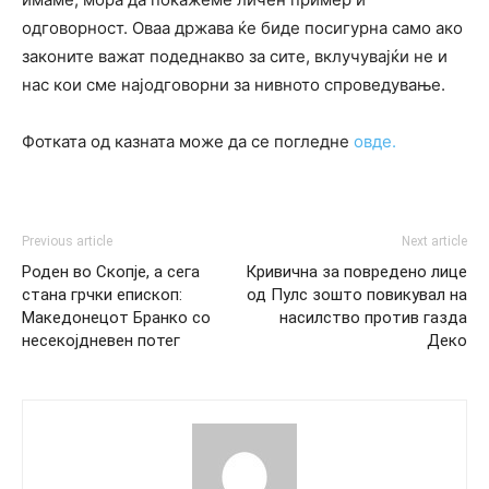
одговорност. Оваа држава ќе биде посигурна само ако
законите важат подеднакво за сите, вклучувајќи не и
нас кои сме најодговорни за нивното спроведување.
Фотката од казната може да се погледне
овде.
Previous article
Next article
Роден во Скопје, а сега
Кривична за повредено лице
стана грчки епископ:
од Пулс зошто повикувал на
Македонецот Бранко со
насилство против газда
несекојдневен потег
Деко