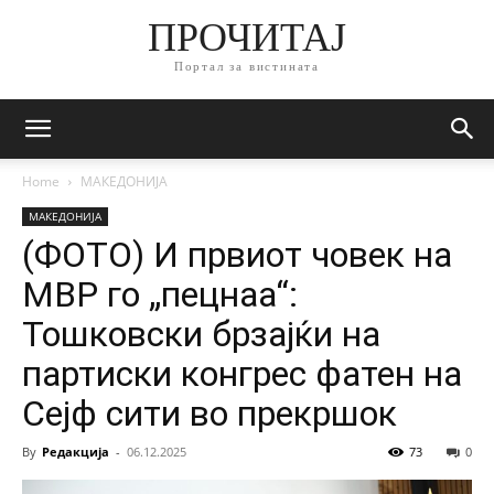
ПРОЧИТАЈ
Портал за вистината
Home
МАКЕДОНИЈА
МАКЕДОНИЈА
(ФОТО) И првиот човек на
МВР го „пецнаа“:
Тошковски брзајќи на
партиски конгрес фатен на
Сејф сити во прекршок
By
Редакција
-
06.12.2025
73
0