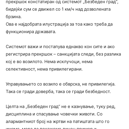
прекршок констатиран од системот „Безбеден град“,
бидејќи сум се движел со 1 км/ч над дозволената
брзина.
Ова е најдобрата илустрација за тоа како треба да
функционира државата.
Системот важи и постапува еднакво кон сите и ако
регистрира прекршок – санкцијата следи, без разлика
кој е во возилото. Нема исклучоци, нема
селективност, нема привилегирани.
Управувањето со возило е обврска, не привилегија.
Така се гради доверба, така се гради безбедност.
Целта на „Безбеден град“ не е казнување, туку ред,
дисциплина и спасување човечки животи. Со
алармантниот број на жртви на патиштата што го
имаме, мора да покажеме личен пример и