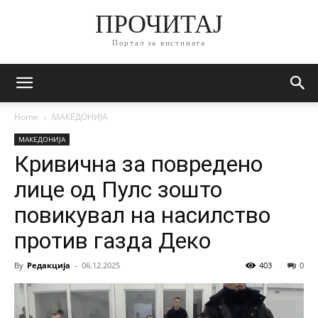
ПРОЧИТАЈ
Портал за вистината
Home
МАКЕДОНИЈА
МАКЕДОНИЈА
Кривична за повредено
лице од Пулс зошто
повикувал на насилство
против газда Деко
By
Редакција
-
06.12.2025
403
0