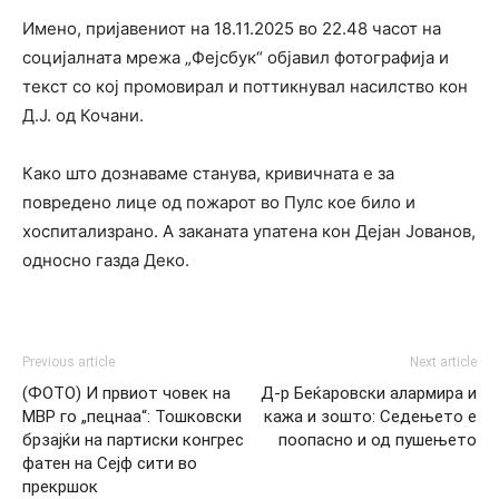
Имено, пријавениот на 18.11.2025 во 22.48 часот на
социјалната мрежа „Фејсбук“ објавил фотографија и
текст со кој промовирал и поттикнувал насилство кон
Д.Ј. од Кочани.
Како што дознаваме станува, кривичната е за
повредено лице од пожарот во Пулс кое било и
хоспитализрано. А заканата упатена кон Дејан Јованов,
односно газда Деко.
Previous article
Next article
(ФОТО) И првиот човек на
Д-р Беќаровски алармира и
МВР го „пецнаа“: Тошковски
кажа и зошто: Седењето е
брзајќи на партиски конгрес
поопасно и од пушењето
фатен на Сејф сити во
прекршок