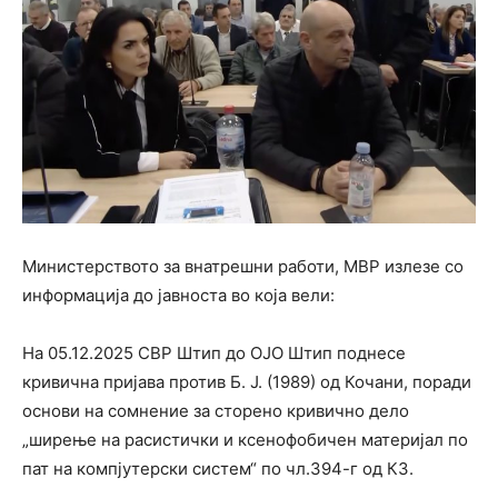
Министерството за внатрешни работи, МВР излезе со
информација до јавноста во која вели:
На 05.12.2025 СВР Штип до ОЈО Штип поднесе
кривична пријава против Б. Ј. (1989) од Кочани, поради
основи на сомнение за сторено кривично дело
„ширење на расистички и ксенофобичен материјал по
пат на компјутерски систем“ по чл.394-г од КЗ.