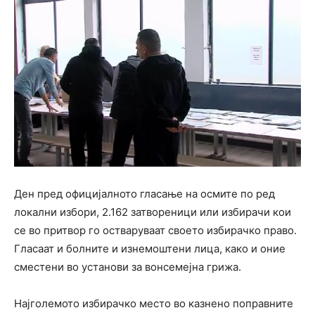
Ден пред официјалното гласање на осмите по ред
локални избори, 2.162 затвореници или избирачи кои
се во притвор го остваруваат своето избирачко право.
Гласаат и болните и изнемоштени лица, како и оние
сместени во установи за вонсемејна грижа.
Најголемото избирачко место во казнено поправните