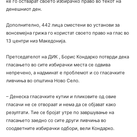
ќе го остварат своето избирачко право во текот на
денешниот ден.
Дополнително, 442 лица сместени во установи за
вонсемејна грижа го користат своето право на глас во
13 центри низ Македонија.
Претседателот на ДИК , Борис Кондарко потврди дека
гласањето во сите избирачки места се одвива
непречено, а надминат е проблемот и со гласачките
ливчиња во општина Ново Село.
– Денеска гласачките кутии и пликовите од овие
гласачи не се отвораат и нема да се објават како
резултати. Тие се бројат утре по завршување на
гласањето заедно со сите други ливчиња во
соодветните избирачки одбори, вели Кондарко.