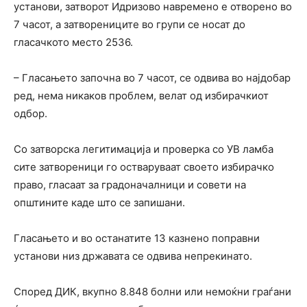
установи, затворот Идризово навремено е отворено во
7 часот, а затворениците во групи се носат до
гласачкото место 2536.
– Гласањето започна во 7 часот, се одвива во најдобар
ред, нема никаков проблем, велат од избирачкиот
одбор.
Со затворска легитимација и проверка со УВ ламба
сите затвореници го остваруваат своето избирачко
право, гласаат за градоначалници и совети на
општините каде што се запишани.
Гласањето и во останатите 13 казнено поправни
установи низ државата се одвива непрекинато.
Според ДИК, вкупно 8.848 болни или немоќни граѓани