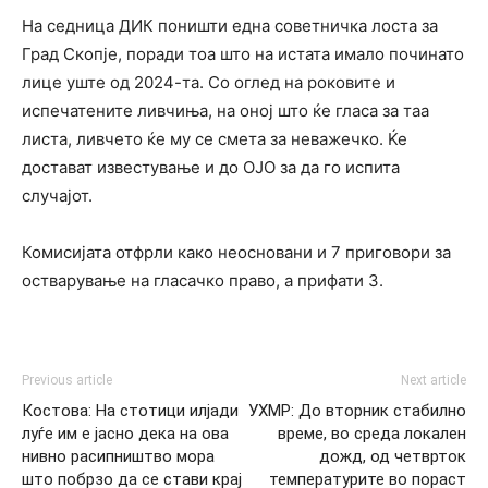
На седница ДИК поништи една советничка лоста за
Град Скопје, поради тоа што на истата имало починато
лице уште од 2024-та. Со оглед на роковите и
испечатените ливчиња, на оној што ќе гласа за таа
листа, ливчето ќе му се смета за неважечко. Ќе
достават известување и до ОЈО за да го испита
случајот.
Комисијата отфрли како неосновани и 7 приговори за
остварување на гласачко право, а прифати 3.
Previous article
Next article
Костова: На стотици илјади
УХМР: До вторник стабилно
луѓе им е јасно дека на ова
време, во среда локален
нивно расипништво мора
дожд, од четврток
што побрзо да се стави крај
температурите во пораст