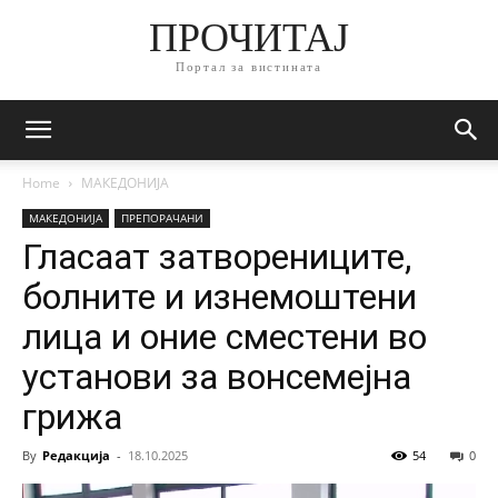
ПРОЧИТАЈ
Портал за вистината
Home
МАКЕДОНИЈА
МАКЕДОНИЈА
ПРЕПОРАЧАНИ
Гласаат затворениците,
болните и изнемоштени
лица и оние сместени во
установи за вонсемејна
грижа
By
Редакција
-
18.10.2025
54
0