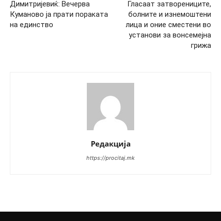
Димитријевиќ: Вечерва
Гласаат затворениците,
Куманово ја прати пораката
болните и изнемоштени
на единство
лица и оние сместени во
установи за вонсемејна
грижа
Редакција
https://procitaj.mk