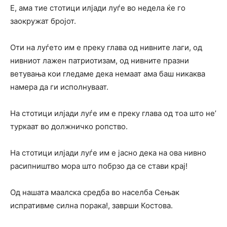
Е, ама тие стотици илјади луѓе во недела ќе го
заокружат бројот.
Оти на луѓето им е преку глава од нивните лаги, од
нивниот лажен патриотизам, од нивните празни
ветувања кои гледаме дека немаат ама баш никаква
намера да ги исполнуваат.
На стотици илјади луѓе им е преку глава од тоа што не’
туркаат во должничко ропство.
На стотици илјади луѓе им е јасно дека на ова нивно
расипништво мора што побрзо да се стави крај!
Од нашата маалска средба во населба Сењак
испративме силна порака!, заврши Костова.