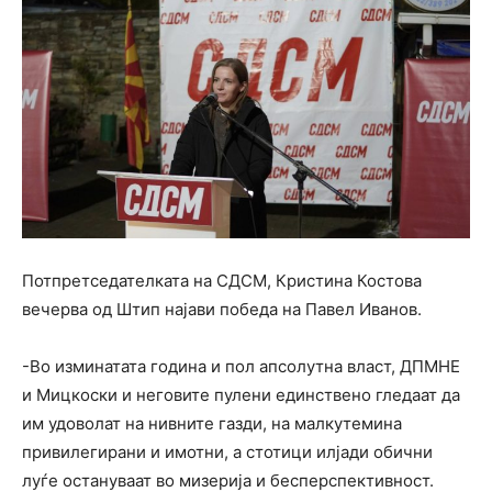
Потпретседателката на СДСМ, Кристина Костова
вечерва од Штип најави победа на Павел Иванов.
-Во изминатата година и пол апсолутна власт, ДПМНЕ
и Мицкоски и неговите пулени единствено гледаат да
им удоволат на нивните газди, на малкутемина
привилегирани и имотни, а стотици илјади обични
луѓе остануваат во мизерија и бесперспективност.