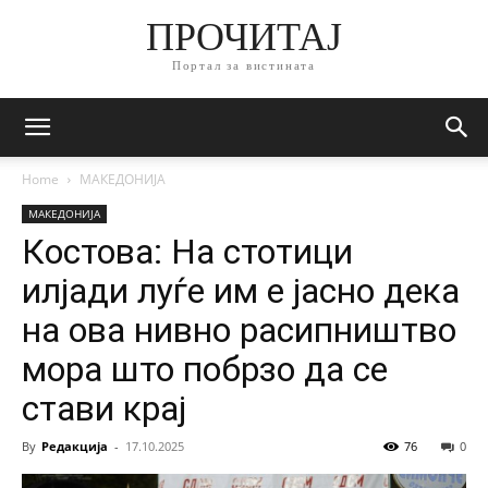
ПРОЧИТАЈ
Портал за вистината
Home
МАКЕДОНИЈА
МАКЕДОНИЈА
Костова: На стотици
илјади луѓе им е јасно дека
на ова нивно расипништво
мора што побрзо да се
стави крај
By
Редакција
-
17.10.2025
76
0