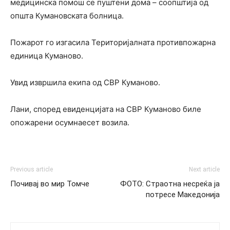
медицинска помош се пуштени дома – соопштија од
општа Кумановската болница.
Пожарот го изгасила Територијалната противпожарна
единица Куманово.
Увид извршила екипа од СВР Куманово.
Лани, според евиденцијата на СВР Куманово биле
опожарени осумнаесет возила.
Previous article
Next article
Почивај во мир Томче
ФОТО: Страотна несреќа ја
потресе Македонија