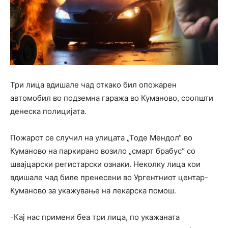
Три лица вдишале чад откако бил опожарен
автомобил во подземна гаража во Куманово, соопшти
денеска полицијата.
Пожарот се случил на улицата „Тоде Мендол“ во
Куманово на паркирано возило „смарт брабус“ со
швајцарски регистарски ознаки. Неколку лица кои
вдишале чад биле пренесени во Ургентниот центар-
Куманово за укажување на лекарска помош.
-Кај нас примени беа три лица, по укажаната