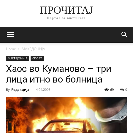
ПРОЧИТАЈ
Портал за вистината
Home
МАКЕДОНИЈА
МАКЕДОНИЈА
СПОРТ
Хаос во Куманово – три
лица итно во болница
By
Редакција
-
14.04.2026
69
0