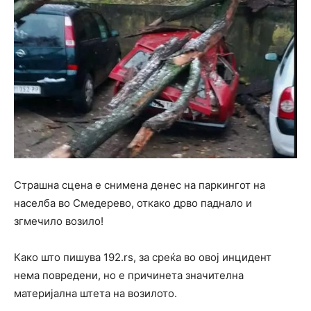
Страшна сцена е снимена денес на паркингот на
населба во Смедерево, откако дрво паднало и
згмечило возило!
Како што пишува 192.rs, за среќа во овој инцидент
нема повредени, но е причинета значителна
материјална штета на возилото.