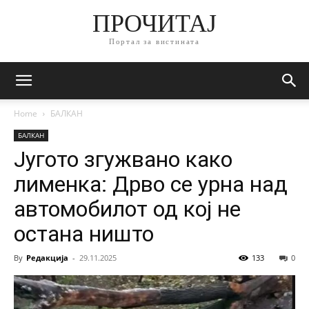
ПРОЧИТАЈ
Портал за вистината
Home
БАЛКАН
БАЛКАН
Југото згужвано како
лименка: Дрво се урна над
автомобилот од кој не
остана ништо
By
Редакција
-
29.11.2025
133
0