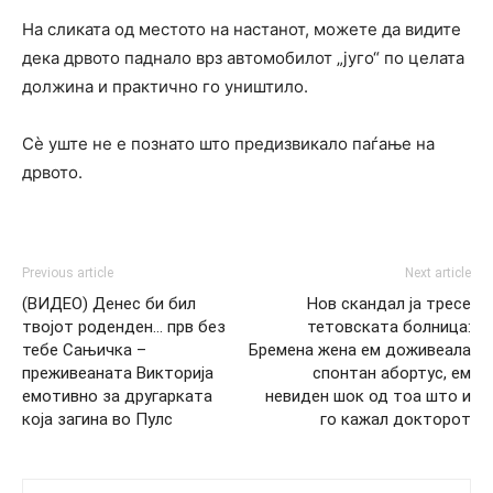
На сликата од местото на настанот, можете да видите
дека дрвото паднало врз автомобилот „југо“ по целата
должина и практично го уништило.
Сè уште не е познато што предизвикало паѓање на
дрвото.
Previous article
Next article
(ВИДЕО) Денес би бил
Нов скандал ја тресе
твојот роденден… прв без
тетовската болница:
тебе Сањичка –
Бремена жена ем доживеала
преживеаната Викторија
спонтан абортус, ем
емотивно за другарката
невиден шок од тоа што и
која загина во Пулс
го кажал докторот