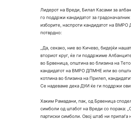
Лидерот на Вреди, Билал Касами за алба
го поддржи кандидатот за градоначалник 
изборите, наспроти кандидатот на ВМРО 
потврдно:
„Да, секако, ние во Кичево, бидејќи наш
вториот круг, ќе ги поддржиме Албанците
во Брвеница, општина во близина на Тетов
кандидатот на ВМРО ДПМНЕ или во општи
котлина во близина на Прилеп, кандидат
Се надеваме дека ДУИ ќе ги поддржи овие
Хаким Рамадани, пак, од Брвеница сподел
симболи од штабот на Вреди со порака: „О
партиски симболи. Овој штаб ни припаѓа н