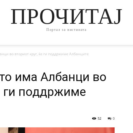
ПРОЧИТАЈ
Портал за вистината
анци во вториот круг, ќе ги поддржиме Албанците
то има Албанци во
ќе ги поддржиме
52
0