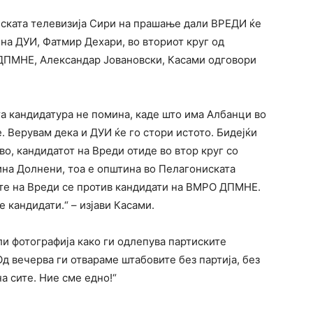
нската телевизија Сири на прашање дали ВРЕДИ ќе
на ДУИ, Фатмир Дехари, во вториот круг од
ДПМНЕ, Александар Јовановски, Касами одговори
ата кандидатура не помина, каде што има Албанци во
. Верувам дека и ДУИ ќе го стори истото. Бидејќи
о, кандидатот на Вреди отиде во втор круг со
на Долнени, тоа е општина во Пелагониската
ите на Вреди се против кандидати на ВМРО ДПМНЕ.
 кандидати.“ – изјави Касами.
и фотографија како ги одлепува партиските
д вечерва ги отвараме штабовите без партија, без
а сите. Ние сме едно!“