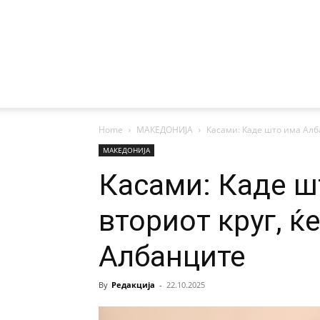
Home
МАКЕДОНИЈА
Касами: Каде што има Алб
МАКЕДОНИЈА
Касами: Каде ш
вториот круг, 
Албанците
By
Редакција
-
22.10.2025