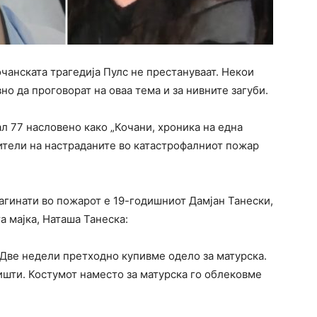
очанската трагедија Пулс не престануваат. Некои
но да проговорат на оваа тема и за нивните загуби.
л 77 насловено како „Кочани, хроника на една
дители на настраданите во катастрофалниот пожар
агинати во пожарот е 19-годишниот Дамјан Танески,
а мајка, Наташа Танеска:
 Две недели претходно купивме одело за матурска.
ништи. Костумот наместо за матурска го облековме