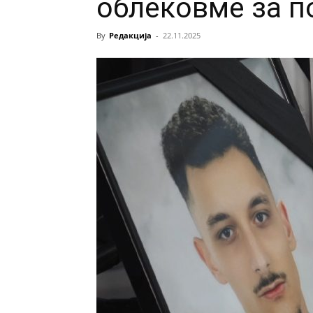
облековме за п
By
Редакција
-
22.11.2025