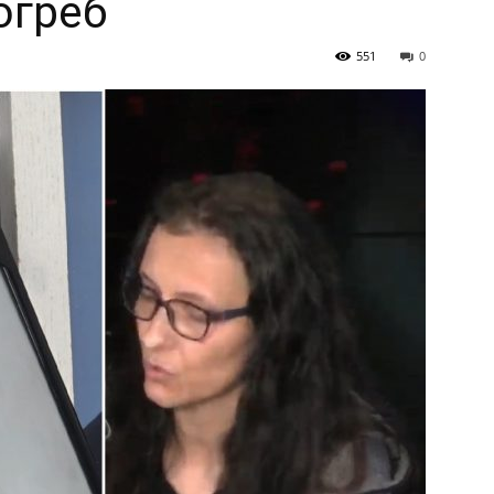
огреб
551
0