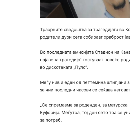
Траорните сведоштва за трагедијата во К
родители дури сега собираат храброст јав
Во последната емисијата Стадион на Кана
најавена трагедија“ гостуваат повеќе ро
во дискотеката „Пулс“.
Меѓу нив и еден од петтемина штипјани з
за чии последни часови се сеќава неговат
„Се спремавме за роденден, за матурска.
Еуфорија. Меѓутоа, тој ден сето тоа се у
за погреб.