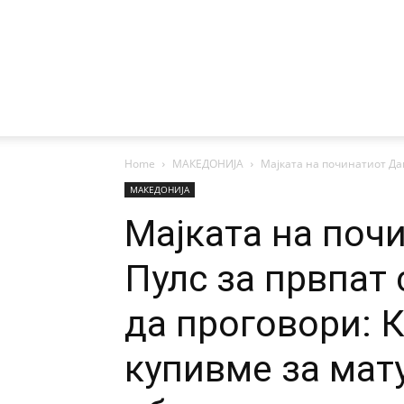
Home
МАКЕДОНИЈА
Мајката на починатиот Дамј
МАКЕДОНИЈА
Мајката на поч
Пулс за првпат 
да проговори: 
купивме за мату