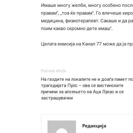
Имаше многу желби, многу особено после
правам“, „тоа ќе правам“. Го влечеше кир
медицина, физиотерапевт. Сакаше и да р
поим какво скромно дете имаш“.
Целата емисија на Канал 77 може да ја 
Previous article
На газдите на локалите не и доаѓа памет п
трагедијата Пулс – ова се вистинските
причини за апсењето на Аца Лукас и се
застрашувачки
Редакција