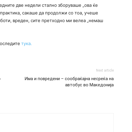
дните две недели стално зборуваше „ова ќе
опрактика, сакаше да продолжи со тоа, учеше
аботи, вреден, сите претходно ми велеа „немаш
проследите
тука.
Next article
о
Има и повредени – сообраќајна несреќа на
автобус во Македонија