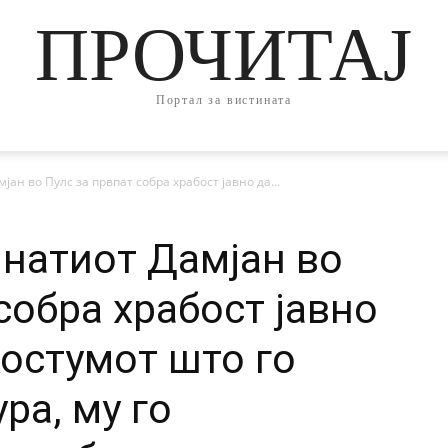
ПРОЧИТАЈ
Портал за вистината
ан во Пулс за првпат собра храбост јавно да...
инатиот Дамјан во
собра храбост јавно
Костумот што го
ра, му го