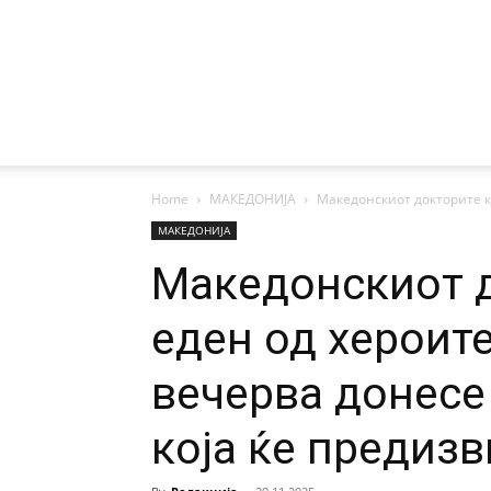
Home
МАКЕДОНИЈА
Македонскиот докторите ко
МАКЕДОНИЈА
Македонскиот д
еден од хероит
вечерва донесе
која ќе предиз