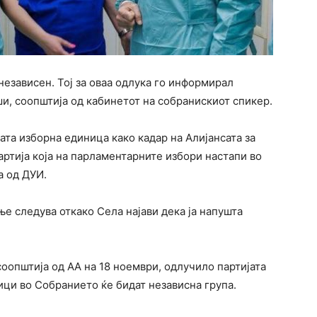
езависен. Тој за оваа одлука го информирал
и, соопштија од кабинетот на собранискиот спикер.
та изборна единица како кадар на Алијансата за
артија која на парламентарните избори настапи во
а од ДУИ.
е следува откако Села најави дека ја напушта
оопштија од АА на 18 ноември, одлучило партијата
ници во Собранието ќе бидат независна група.