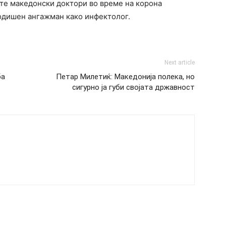
те македонски доктори во време на корона
годишен ангажман како инфектолог.
Next article
ба
Петар Милетиќ: Македонија полека, но
сигурно ја губи својата државност