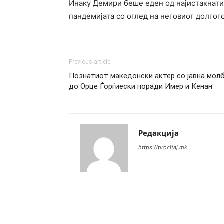
Инаку Демири беше еден од најистакнати
пандемијата со оглед на неговиот долго
Previous article
Познатиот македонски актер со јавна мол
до Орце Ѓорѓиески поради Имер и Кенан
Редакција
https://procitaj.mk