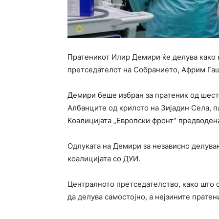
Пратеникот Илир Демири ќе делува како н
претседателот на Собранието, Африм Гаш
Демири беше избран за пратеник од шеста
Албанците од крилото на Зијадин Села, п
Коалицијата „Европски фронт“ предводен
Одлуката на Демири за независно делувањ
коалицијата со ДУИ.
Централното претседателство, како што с
да делува самостојно, а нејзините прате