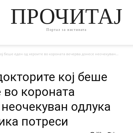
ПРОЧИТАЈ
Портал за вистината
ј беше еден од хероите во короната вечерва донесе неочекуван...
окторите кој беше
е во короната
 неочекуван одлука
вика потреси