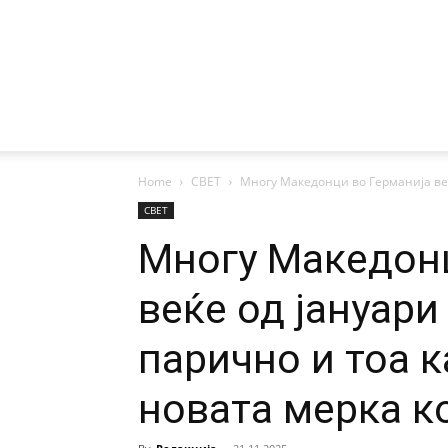
Home
СВЕТ
Многу Македонци во Германија веќе
СВЕТ
Многу Македонц
веќе од јануари
парично и тоа к
новата мерка к