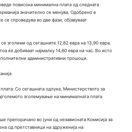
оведе повисока минимална плата од следната
Германија значително се менува. Одобрено е
е се спроведува во две фази, објавуваат
 се зголеми од сегашните 12,82 евра на 13,90 евра.
тоа ќе добиваат најмалку 14,60 евра на час. Во исто
дополнителни административни трошоци.
анија
плата: Со сегашната одлука, Министерството за
ајголемото зголемување на минималната плата
ше препорачано во јуни од независната Комисија за
ена од претставници на здруженија на