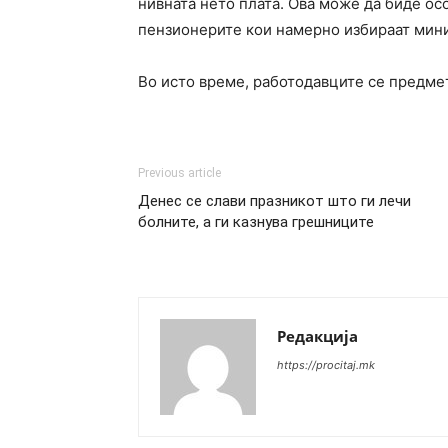
нивната нето плата. Ова може да биде ос
пензионерите кои намерно избираат мини
Во исто време, работодавците се предмет
Previous article
Денес се слави празникот што ги лечи
болните, а ги казнува грешниците
Редакција
https://procitaj.mk