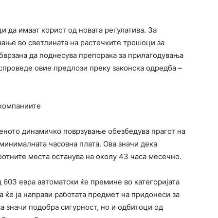
 да имаат корист од новата регулатива. За
вање во светлината на растечките трошоци за
обврзана да поднесува препорака за прилагодувања
 спроведе овие предлози преку законска одредба –
 компаниите
еното динамичко поврзување обезбедува прагот на
 минималната часовна плата. Ова значи дека
отните места останува на околу 43 часа месечно.
д 603 евра автоматски ќе премине во категоријата
а ќе ја направи работата предмет на придонеси за
а значи подобра сигурност, но и одбитоци од