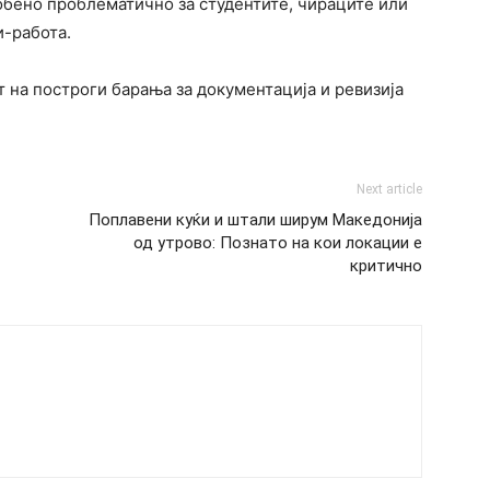
обено проблематично за студентите, чираците или
-работа.
 на построги барања за документација и ревизија
Next article
Поплавени куќи и штали ширум Македонија
од утрово: Познато на кои локации е
критично