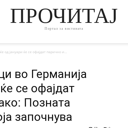
ПРОЧИТАЈ
Портал за вистината
 од јануари ќе се офајдат парично и...
и во Германија
 ќе се офајдат
ако: Позната
оја започнува