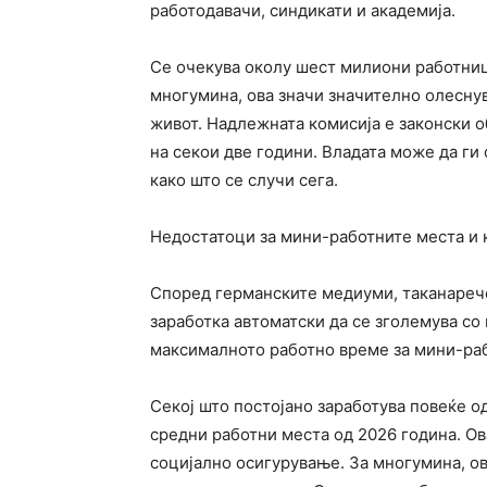
работодавачи, синдикати и академија.
Се очекува околу шест милиони работници
многумина, ова значи значително олесну
живот. Надлежната комисија е законски 
на секои две години. Владата може да ги
како што се случи сега.
Недостатоци за мини-работните места и
Според германските медиуми, таканареч
заработка автоматски да се зголемува со
максималното работно време за мини-раб
Секој што постојано заработува повеќе о
средни работни места од 2026 година. Ов
социјално осигурување. За многумина, ов