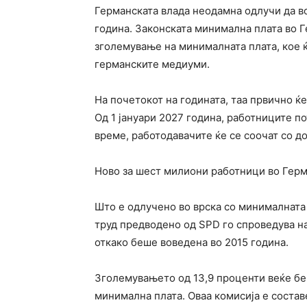
Германската влада неодамна одлучи да в
година. Законската минимална плата во 
зголемување на минималната плата, кое ќ
германските медиуми.
На почетокот на годината, таа првично ќе
Од 1 јануари 2027 година, работниците по
време, работодавачите ќе се соочат со 
Ново за шест милиони работници во Герм
Што е одлучено во врска со минималната 
труд предводено од SPD го спроведува н
откако беше воведена во 2015 година.
Зголемувањето од 13,9 проценти веќе бе
минимална плата. Оваа комисија е состав