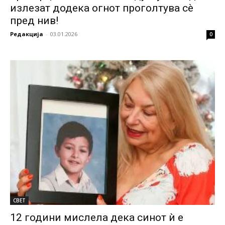
излезат додека огнот проголтува сè
пред нив!
Редакција
-
03.01.2026
0
СВЕТ
12 години мислела дека синот ѝ е