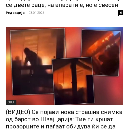
се двете раце, на апарати е, но е свесен
Редакција
-
03.01.2026
0
СВЕТ
(ВИДЕО) Се појави нова страшна снимка
од барот во Швајцарија: Тие ги кршат
прозорците и паѓаат обидувајќи се да