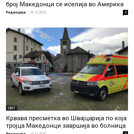
број Македонци се иселија во Америка
Редакција
-
19.12.2025
0
СВЕТ
Крвава пресметка во Швајцарија по која
тројца Македонци завршија во болница
Редакција
-
14.12.2025
0