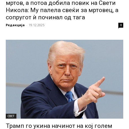
мртов, а потоа добила повик на Свети
Никола: Му палела свеќи за мртовец, а
сопругот ѝ починал од тага
Редакција
-
19.12.2025
0
СВЕТ
Трамп го укина начинот на кој голем