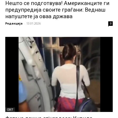
Нешто се подготвува! Американците ги
предупредија своите граѓани: Веднаш
напуштете ја оваа држава
Редакција
-
13.01.2026
0
СВЕТ