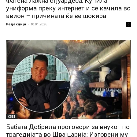
Фатена лажна стјуардеса: Купила
униформа преку интернет и се качила во
авион – причината ќе ве шокира
Редакција
-
10.01.2026
0
СВЕТ
Бабата Добрила проговори за внукот по
трагедијата во Швајцарија: Изгорени му