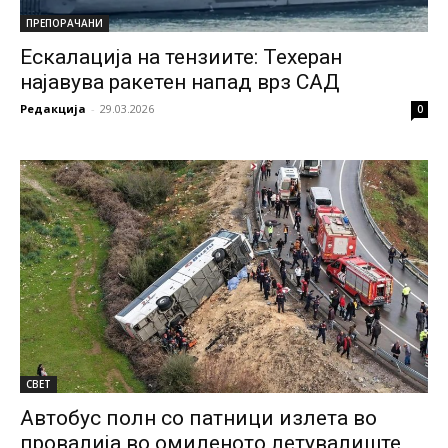
ПРЕПОРАЧАНИ
Ескалација на тензиите: Техеран
најавува ракетен напад врз САД
Редакција
-
29.03.2026
0
СВЕТ
Автобус полн со патници излета во
провалија во омиленото летувалиште