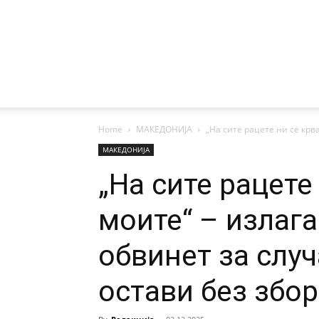
Home
МАКЕДОНИЈА
„На сите рацете ни се крва
МАКЕДОНИЈА
„На сите рацете 
моите“ – излаг
обвинет за случ
остави без збор