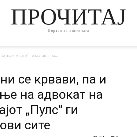
ПРОЧИТАЈ
Портал за вистината
ви, па и моите“ – излагање на...
ни се крвави, па и
ање на адвокат на
ајот „Пулс“ ги
ови сите