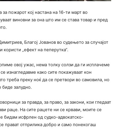
 за пожарот кој настана на 16-ти март во
вуваат виновни за она што им се става товар и пред
то.
Димитриев, Благој Јованов во судењето за случајот
и користи „ефект на пеперутка“.
трпиме овој ужас, нема толку солзи да ги исплачеме
 се изнагледавме како сите покажуваат кон
што треба преку ноќ да се претвори во самовила, но
е биде залудно.
орници за правда, за право, за закони, кои гледаат
ави раце. На сите рацете ни се крвави, моите се
не бидам исфрлен од судко-адвокатско-
се прават отприлика добро и само понекогаш