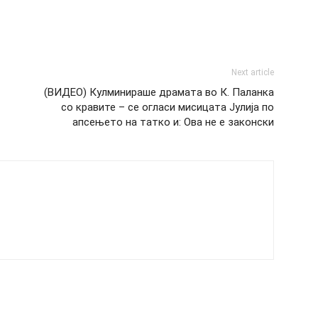
Next article
(ВИДЕО) Кулминираше драмата во К. Паланка
со кравите – се огласи мисицата Јулија по
апсењето на татко и: Ова не е законски