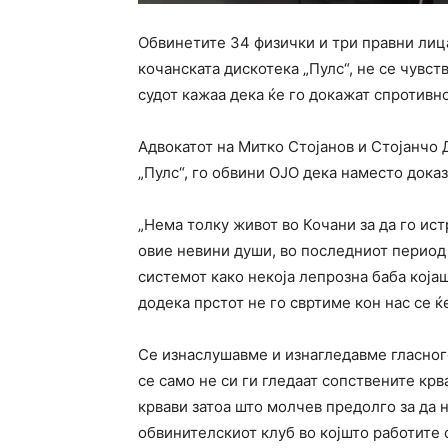
Обвинетите 34 физички и три правни лица
кочанската дискотека „Пулс“, не се чувст
судот кажаа дека ќе го докажат спротивно
Адвокатот на Митко Стојанов и Стојанчо 
„Пулс“, го обвини ОЈО дека наместо доказ
„Нема толку живот во Кочани за да го ис
овие невини души, во последниот период
системот како некоја лепрозна баба која
додека прстот не го свртиме кон нас се ќ
Се изнаслушавме и изнагледавме гласногов
се само не си ги гледаат сопствените крв
крвави затоа што молчев предолго за да 
обвинителскиот клуб во којшто работите 