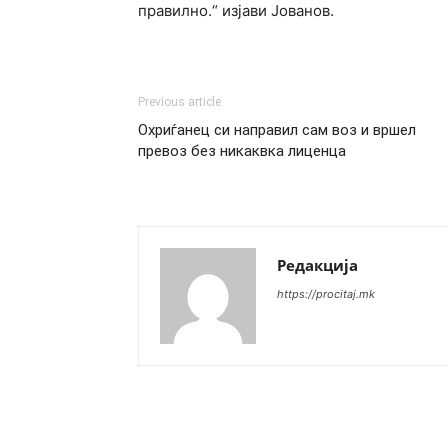
правилно.“ изјави Јованов.
Previous article
Охриѓанец си направил сам воз и вршел
превоз без никаквка лиценца
Редакција
https://procitaj.mk