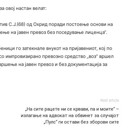
а овој настан велат:
тив С.Ј.(68) од Охрид поради постоење основи на
ење на јавен превоз без поседување лиценца“.
ници го затекнале внукот на пријавениот, кој по
 со импровизирано превозно средство „воз“ вршел
вршење на јавен превоз и без документација за
Next article
„На сите рацете ни се крвави, па и моите“ –
излагање на адвокат на обвинет за случајот
„Пулс“ ги остави без зборови сите