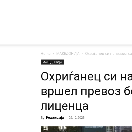
Home
МАКЕДОНИЈА
Охриѓанец си направил са
МАКЕДОНИЈА
Охриѓанец си н
вршел превоз б
лиценца
By
Редакција
-
02.12.2025