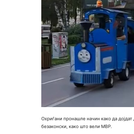
Охриѓани пронашле начин како да дојдат д
безаконски, како што вели МВР.