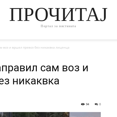
ПРОЧИТАЈ
Портал за вистината
м воз и вршел превоз без никаквка лиценца
аправил сам воз и
ез никаквка
94
0