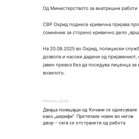
Од Министерството за внатрешни работи з
СВР Охрид поднесе кривична пријава про
сомнение за сторено кривично дело „врш
На 20.08.2025 во Охрид, полициски службе
дозвола и насоки дадени од пријавениот,
јавен превоз без да поседува лиценца за 
возилото.
Previous article
Двајца полицајци од Кочани се однесувале
како „шерифи“: Претепале човек во негов
двор – сега се отстранети од работа