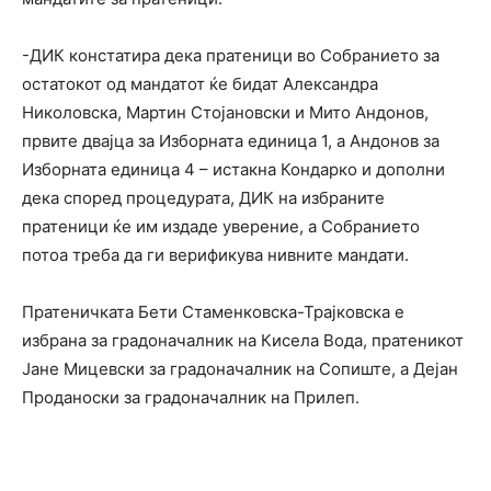
-ДИК констатира дека пратеници во Собранието за
остатокот од мандатот ќе бидат Александра
Николовска, Мартин Стојановски и Мито Андонов,
првите двајца за Изборната единица 1, а Андонов за
Изборната единица 4 – истакна Кондарко и дополни
дека според процедурата, ДИК на избраните
пратеници ќе им издаде уверение, а Собранието
потоа треба да ги верификува нивните мандати.
Пратеничката Бети Стаменковска-Трајковска е
избрана за градоначалник на Кисела Вода, пратеникот
Јане Мицевски за градоначалник на Сопиште, а Дејан
Проданоски за градоначалник на Прилеп.