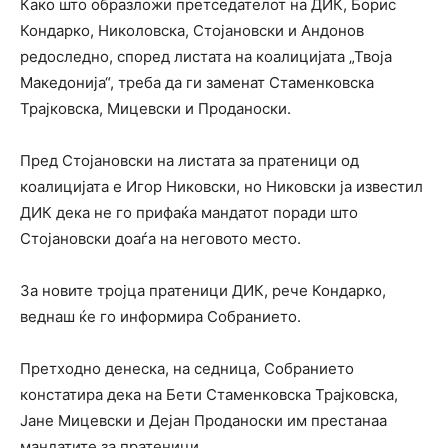
Како што образложи претседателот на ДИК, Борис
Кондарко, Николовска, Стојановски и Андонов
редоследно, според листата на коалицијата „Твоја
Македонија“, треба да ги заменат Стаменковска
Трајковска, Мицевски и Проданоски.
Пред Стојановски на листата за пратеници од
коалицијата е Игор Никовски, но Никовски ја известил
ДИК дека не го прифаќа мандатот поради што
Стојановски доаѓа на неговото место.
За новите тројца пратеници ДИК, рече Кондарко,
веднаш ќе го информира Собранието.
Претходно денеска, на седница, Собранието
констатира дека на Бети Стаменковска Трајковска,
Јане Мицевски и Дејан Проданоски им престанаа
мандатите за пратеници.