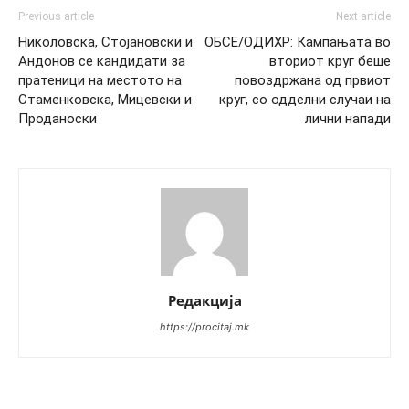
Previous article
Next article
Николовска, Стојановски и
ОБСЕ/ОДИХР: Кампањата во
Андонов се кандидати за
вториот круг беше
пратеници на местото на
повоздржана од првиот
Стаменковска, Мицевски и
круг, со одделни случаи на
Проданоски
лични напади
Редакција
https://procitaj.mk