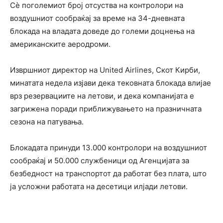
Сè поголемиот број отсуства на контролори на
воздушниот сообраќај за време на 34-дневната
блокада на владата доведе до големи доцнења на
американските аеродроми.
Извршниот директор на United Airlines, Скот Кирби,
минатата недела изјави дека тековната блокада влијае
врз резервациите на летови, и дека компанијата е
загрижена поради приближувањето на празничната
сезона на патувања.
Блокадата принуди 13.000 контролори на воздушниот
сообраќај и 50.000 службеници од Агенцијата за
безбедност на транспортот да работат без плата, што
ја усложни работата на десетици илјади летови.