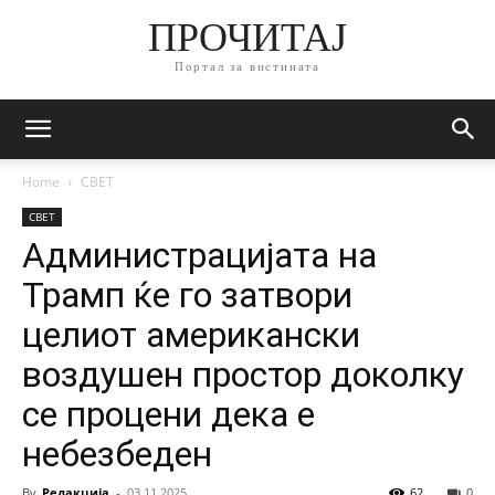
ПРОЧИТАЈ
Портал за вистината
Home
СВЕТ
СВЕТ
Администрацијата на
Трамп ќе го затвори
целиот американски
воздушен простор доколку
се процени дека е
небезбеден
By
Редакција
-
03.11.2025
62
0