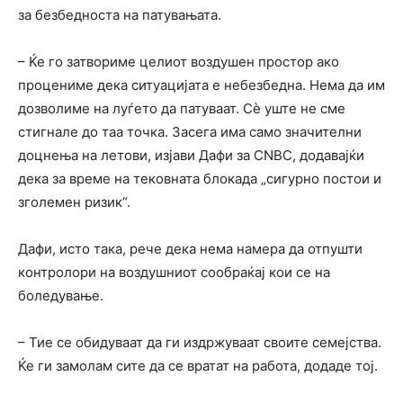
за безбедноста на патувањата.
– Ќе го затвориме целиот воздушен простор ако
процениме дека ситуацијата е небезбедна. Нема да им
дозволиме на луѓето да патуваат. Сè уште не сме
стигнале до таа точка. Засега има само значителни
доцнења на летови, изјави Дафи за CNBC, додавајќи
дека за време на тековната блокада „сигурно постои и
зголемен ризик“.
Дафи, исто така, рече дека нема намера да отпушти
контролори на воздушниот сообраќај кои се на
боледување.
– Тие се обидуваат да ги издржуваат своите семејства.
Ќе ги замолам сите да се вратат на работа, додаде тој.