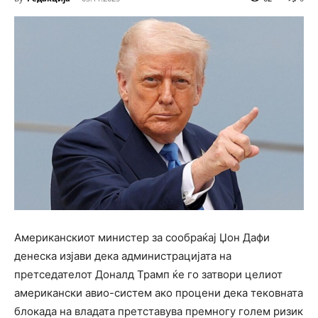
Американскиот министер за сообраќај Џон Дафи
денеска изјави дека администрацијата на
претседателот Доналд Трамп ќе го затвори целиот
американски авио-систем ако процени дека тековната
блокада на владата претставува премногу голем ризик