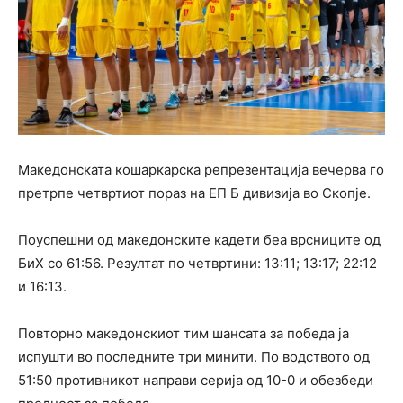
Македонската кошаркарска репрезентација вечерва го
претрпе четвртиот пораз на ЕП Б дивизија во Скопје.
Поуспешни од македонските кадети беа врсниците од
БиХ со 61:56. Резултат по четвртини: 13:11; 13:17; 22:12
и 16:13.
Повторно македонскиот тим шансата за победа ја
испушти во последните три минити. По водството од
51:50 противникот направи серија од 10-0 и обезбеди