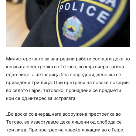
Министерството за внатрешни работи соопшти дека по
крвавата престрелка во Тетово, во која вчера загина
едно лице, а четворица беа повредени, денеска се
приведени три лица. При претреси на повеќе локации
во селото Гајре, тетовско, пронајдени се предмети
кои се од интерес за истрагата.
„Во врска со вчерашната вооружена престрелка во
Тетово, ве известуваме дека лишени од слобода се
три лица. При претрес на повеќе локации во с.Гајре,