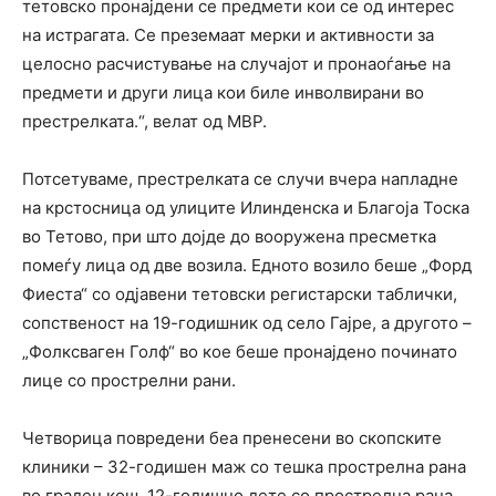
тетовско пронајдени се предмети кои се од интерес
на истрагата. Се преземаат мерки и активности за
целосно расчистување на случајот и пронаоѓање на
предмети и други лица кои биле инволвирани во
престрелката.“, велат од МВР.
Потсетуваме, престрелката се случи вчера напладне
на крстосница од улиците Илинденска и Благоја Тоска
во Тетово, при што дојде до вооружена пресметка
помеѓу лица од две возила. Едното возило беше „Форд
Фиеста“ со одјавени тетовски регистарски таблички,
сопственост на 19-годишник од село Гајре, а другото –
„Фолксваген Голф“ во кое беше пронајдено починато
лице со прострелни рани.
Четворица повредени беа пренесени во скопските
клиники – 32-годишен маж со тешка прострелна рана
во граден кош, 12-годишно дете со прострелна рана