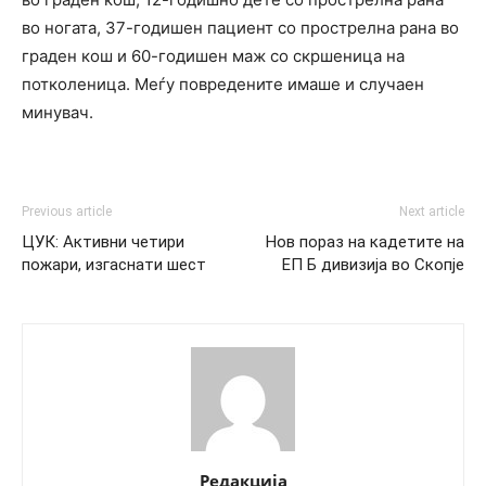
во ногата, 37-годишен пациент со прострелна рана во
граден кош и 60-годишен маж со скршеница на
потколеница. Меѓу повредените имаше и случаен
минувач.
Previous article
Next article
ЦУК: Активни четири
Нов пораз на кадетите на
пожари, изгаснати шест
ЕП Б дивизија во Скопје
Редакција