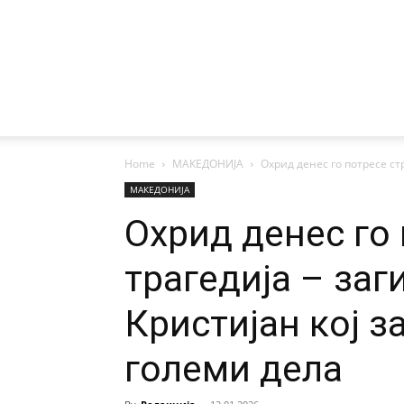
Home
МАКЕДОНИЈА
Охрид денес го потресе ст
МАКЕДОНИЈА
Охрид денес го
трагедија – за
Кристијан кој з
големи дела