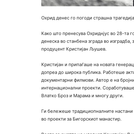
Охрид денес го погоди страшна трагедија
Како што пренесува Охриднјус во 28-та г
денеска во станбена зграда во изградба,
продуцент Кристијан Љушев.
Кристијан и припаѓаше на новата генерац
допреа до широка публика. Работеше акт
документарни филмови. Автор е на бројни
интернационални проекти. Соработуваше
Влатко Броз и Марама и многу други.
Ги бележеше традициопналните настани и
во проекти за Бигорскиот манастир.