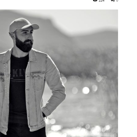
224
0