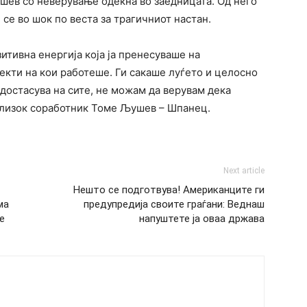
ушев со неверување одекна во заедницата. Од него
 се во шок по веста за трагичниот настан.
итивна енергија која ја пренесуваше на
екти на кои работеше. Ги сакаше луѓето и целосно
едостасува на сите, не можам да верувам дека
 близок соработник Томе Љушев – Шпанец.
Next article
Нешто се подготвува! Американците ги
ма
предупредија своите граѓани: Веднаш
е
напуштете ја оваа држава