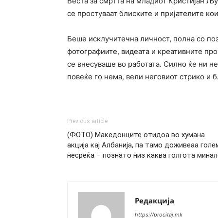
Веста за смртта на младиот Кристијан Љ
се простуваат блиските и пријателите кои
Беше исклучитечна личност, полна со поз
фотографиите, видеата и креативните про
се внесуваше во работата. Силно ќе ни н
повеќе го нема, вели неговиот стрико и
Previous article
(ФОТО) Македонците отидоа во хумана
акција кај Албанија, па тамо доживеаа голе
несреќа – познато низ каква голгота минал
Редакција
https://procitaj.mk