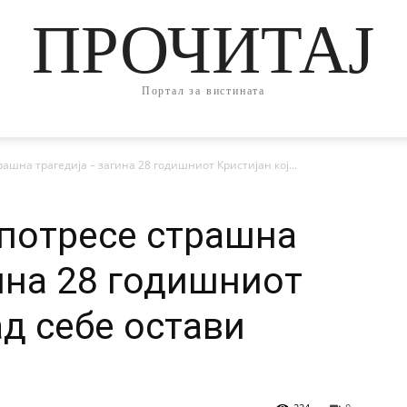
ПРОЧИТАЈ
Портал за вистината
рашна трагедија – загина 28 годишниот Кристијан кој...
 потресе страшна
гина 28 годишниот
ад себе остави