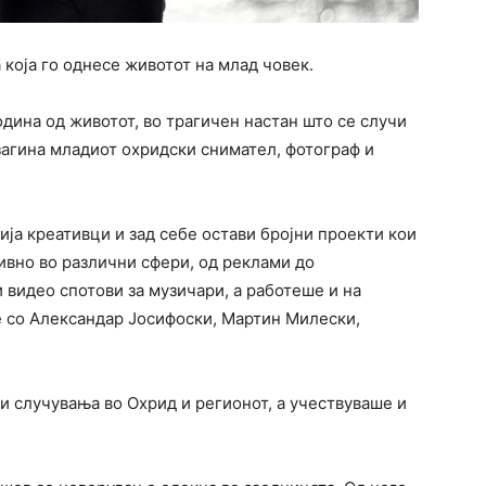
 која го однесе животот на млад човек.
одина од животот, во трагичен настан што се случи
 загина младиот охридски снимател, фотограф и
ија креативци и зад себе остави бројни проекти кои
ивно во различни сфери, од реклами до
 видео спотови за музичари, а работеше и на
 со Александар Јосифоски, Мартин Милески,
 случувања во Охрид и регионот, а учествуваше и