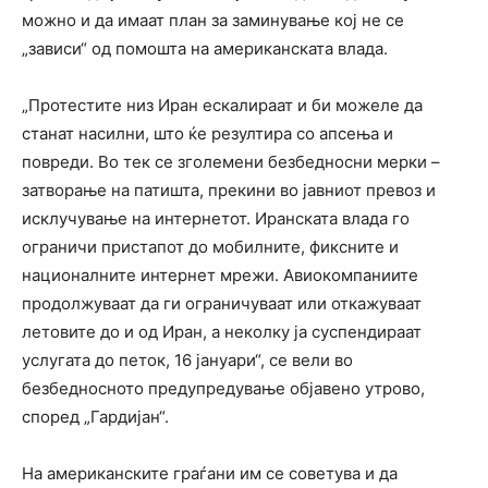
можно и да имаат план за заминување кој не се
„зависи“ од помошта на американската влада.
„Протестите низ Иран ескалираат и би можеле да
станат насилни, што ќе резултира со апсења и
повреди. Во тек се зголемени безбедносни мерки –
затворање на патишта, прекини во јавниот превоз и
исклучување на интернетот. Иранската влада го
ограничи пристапот до мобилните, фиксните и
националните интернет мрежи. Авиокомпаниите
продолжуваат да ги ограничуваат или откажуваат
летовите до и од Иран, а неколку ја суспендираат
услугата до петок, 16 јануари“, се вели во
безбедносното предупредување објавено утрово,
според „Гардијан“.
На американските граѓани им се советува и да