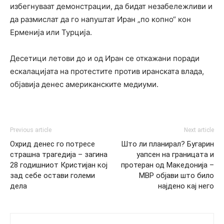
избегнуваат демонстрации, да бидат незабележливи и
да размислат да го напуштат Иран „по копно“ кон
Ерменија или Турција.
Десетици летови до и од Иран се откажани поради
ескалацијата на протестите против иранската влада,
објавија денес американските медиуми.
Previous article
Next article
Охрид денес го потресе
Што ли планирал? Бугарин
страшна трагедија – загина
уапсен на границата и
28 годишниот Кристијан кој
протеран од Македонија –
зад себе остави големи
МВР објави што било
дела
најдено кај него