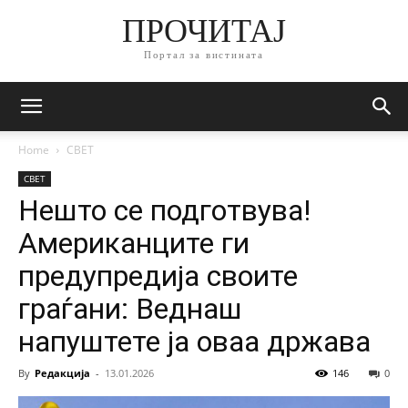
ПРОЧИТАЈ
Портал за вистината
Home
СВЕТ
СВЕТ
Нешто се подготвува!
Американците ги
предупредија своите
граѓани: Веднаш
напуштете ја оваа држава
By
Редакција
-
13.01.2026
146
0