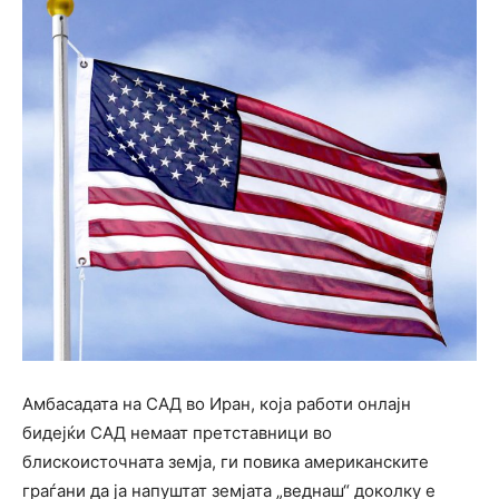
Амбасадата на САД во Иран, која работи онлајн
бидејќи САД немаат претставници во
блискоисточната земја, ги повика американските
граѓани да ја напуштат земјата „веднаш“ доколку е