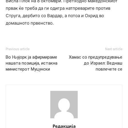
Висла Плок на 8 октомври. Претходно македонскиот
првак ќе треба да ги одигра натпреварите против
Струга, дербито со Вардар, а потоа и Охрид во
домашното првенство.
Previous article
Next article
Во Њујорк ја афирмираме
Хамас со предупредување
нашата позиција, истакна
до Израел: Веднаш
министерот Муцунски
повлечете се
Редакција