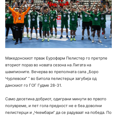
Mакедонскиот првак Еурофарм Пелистер го претрпе
вториот пораз во новата сезона на Лигата на
шампионите. Вечерва во преполната сала „Боро
Чурлевски“ ” во Битола пелистерци загубија од
данскиот го ГОГ Гудме 28-31.
Само десетина добриот, одиграни минути во првото
полувреме, и пет гола предност не е беа доволни
пелистерци и „Чкембари“ да се радуваат на победа. По