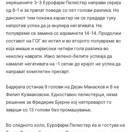
нерешените 3-3 Еурофарм Пелистер направи серија
од 6-1 и за првпат поведе со пет голови разлика. Но
данскиот тим покажа карактер не се предаде туку
напротив успеа да ја анулира негативата. На
полувреме се замина со израмнети 14-14. Продолжи
составот на ГОГ во истил и во второто полувреме во
која имаше и највисоки четири гола разлика во
неколку наврати. Иако зелено-белите успеаја да
намалат негативата на -1 сепак до крајот не успеа да
направат комплетен пресврт.
Бадијала останаа 9 голови на Дејан Манасков и 8 на
Филип Кузмановски. Едноставно пелистерци, нема
решение за Фредерик Бјерне кој натпреварот го
заврши со 13 голови без промашување.
Во следното коло, Еурофарм Пелистер ќе и гостува на