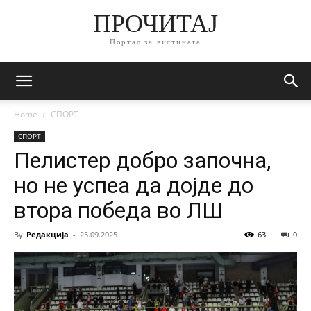
ПРОЧИТАЈ
Портал за вистината
Home
СПОРТ
СПОРТ
Пелистер добро започна,
но не успеа да дојде до
втора победа во ЛШ
By
Редакција
-
25.09.2025
63
0