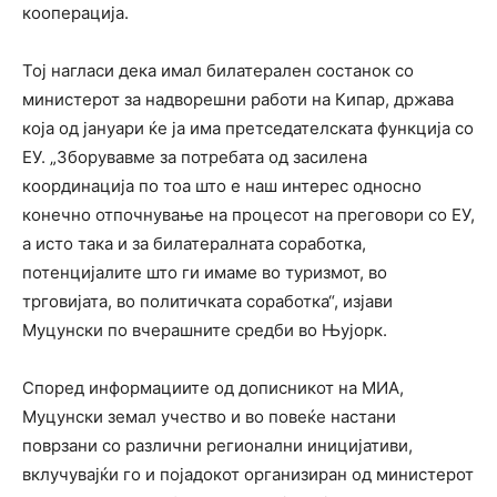
кооперација.
Тој нагласи дека имал билатерален состанок со
министерот за надворешни работи на Кипар, држава
која од јануари ќе ја има претседателската функција со
ЕУ. „Зборувавме за потребата од засилена
координација по тоа што е наш интерес односно
конечно отпочнување на процесот на преговори со ЕУ,
а исто така и за билатералната соработка,
потенцијалите што ги имаме во туризмот, во
трговијата, во политичката соработка“, изјави
Муцунски по вчерашните средби во Њујорк.
Според информациите од дописникот на МИА,
Муцунски земал учество и во повеќе настани
поврзани со различни регионални иницијативи,
вклучувајќи го и појадокот организиран од министерот