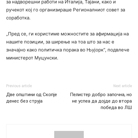
за надворешни работи на Италија, Тајани, како и
ручекот кој го организираше Регионалниот совет за
соработка.
„Пред се, ги користиме можностите за афирмација на
нашите позиции, за ширење на тоа што за нас е
значајно како политичка порака во Њујорк“, подвлече
министерот Муцунски.
Previous article
Next article
Две општини од Скопје
Пелистер добро започна, но
денес без струја
не успеа да дојде до втора
победа во ЛШ