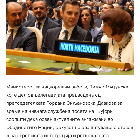
Министерот за надворешни работи, Тимчо Муцунски,
кој е дел од делегацијата предводена од
претседателката Гордана Сиљановска-Давкова за
време на нивната службена посета на Њујорк,
соопшти дека освен актуелните ангажмани во
Обединетите Нации, фокусот на ова патување е ставен
и на европската интеграција и регионалната