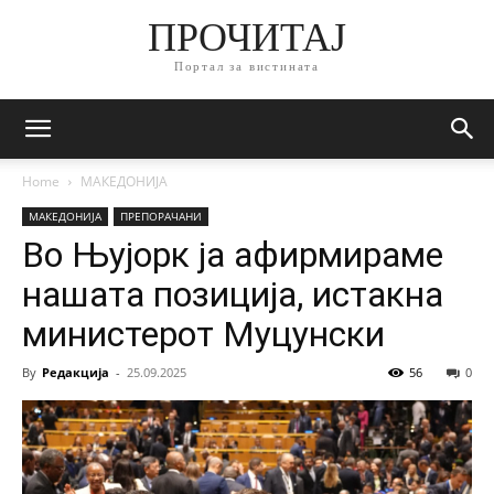
ПРОЧИТАЈ
Портал за вистината
Home
МАКЕДОНИЈА
МАКЕДОНИЈА
ПРЕПОРАЧАНИ
Во Њујорк ја афирмираме
нашата позиција, истакна
министерот Муцунски
By
Редакција
-
25.09.2025
56
0