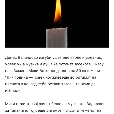
Денес Валандово изгуби уште еден голем уметник,
човек чија музика и душа ќе останат засекогаш меѓу
нас. Замина Мики Божинов, роден на 30 октомври
1977 година — човек кој живееше во ритамот на
песната и кој зад себе остави трага што нема да
избледи.
Мики целиот свој живот беше со музиката. Задолжен
за тапаните, тој беше ритамот, пулсот и темелот на