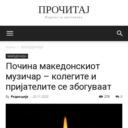
ПРОЧИТАЈ
Портал за вистината
Home
МАКЕДОНИЈА
МАКЕДОНИЈА
Почина македонскиот
музичар – колегите и
пријателите се збогуваат
By
Редакција
-
25.11.2025
279
0