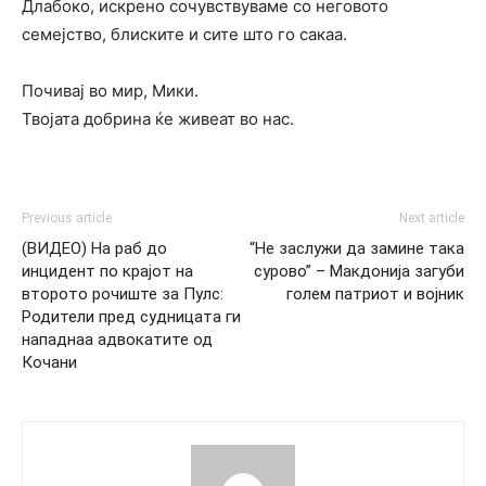
Длабоко, искрено сочувствуваме со неговото
семејство, блиските и сите што го сакаа.
Почивај во мир, Мики.
Твојата добрина ќе живеат во нас.
Previous article
Next article
(ВИДЕО) На раб до
“Не заслужи да замине така
инцидент по крајот на
сурово” – Макдонија загуби
второто рочиште за Пулс:
голем патриот и војник
Родители пред судницата ги
нападнаа адвокатите од
Кочани