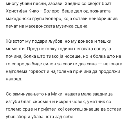
многу убави песни, забави. Заедно со својот брат
Христијан Кико – Болеро, беше дел од познатата
македонска група Болеро, која остави неизбришлив
печат на македонската музичка сцена.
Животот му подари љубов, но му донесе и тешки
моменти. Пред неколку години неговата сопруга
почина, болка што тивко ја носеше, но и болка што не
го сопре да биде силен за своите два сина — неговата
најголема гордост и најголема причина да продолжи
напред.
Со заминувањето на Мики, нашата мала заедница
изгуби благ, скромен и искрен човек, уметник со
големо срце и пријател кој секогаш знаеше да остави
убав збор и убава нота зад себе.