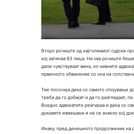
Второ рочиште од најголемиот судски про
кој загинаа 63 лица. На ова рочиште беш
дали чувствуваат вина, но нивните адвока
првичното обвинение со она на сопствени
Тие посочија дека со самото спојување 
треба да го добијат и да го разгледаат, п
Воедно адвокатите реагираа и дека со са
доказите измешани и не се знаело кој док
Инаку, пред денешното продолжение на 