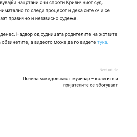
авувајќи нацртани очи спроти Кривичниот суд.
внимателно го следи процесот и дека сите очи се
аат правично и независно судење.
 денес. Надвор од судницата родителите на жртвите
а обвинетите, а видеото може да го видете
тука.
Next article
Почина македонскиот музичар – колегите и
пријателите се збогуваат