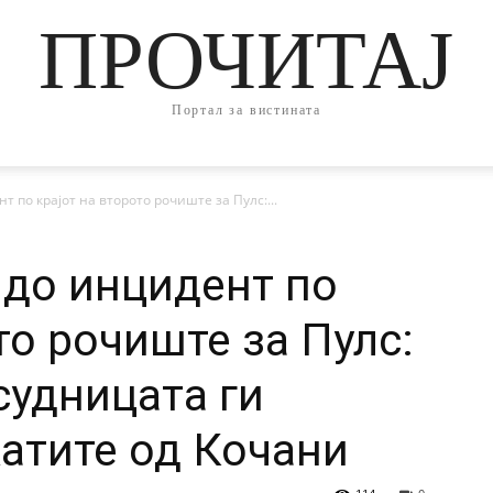
ПРОЧИТАЈ
Портал за вистината
т по крајот на второто рочиште за Пулс:...
 до инцидент по
то рочиште за Пулс:
судницата ги
атите од Кочани