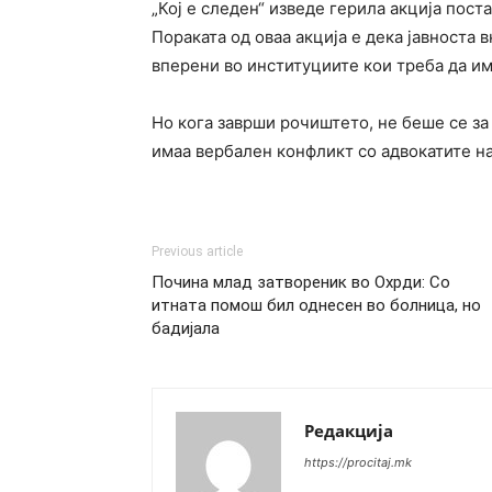
„Кој е следен“ изведе герила акција пост
Пораката од оваа акција е дека јавноста 
вперени во институциите кои треба да им
Но кога заврши рочиштето, не беше се за
имаа вербален конфликт со адвокатите н
Previous article
Почина млад затвореник во Охрди: Со
итната помош бил однесен во болница, но
бадијала
Редакција
https://procitaj.mk