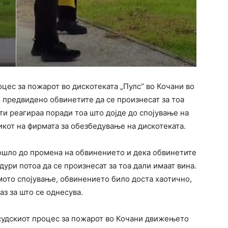
цес за пожарот во дискотеката „Пулс“ во Кочани во
е предвидено обвинетите да се произнесат за тоа
ти реагираа поради тоа што дојде до спојување на
кот на фирмата за обезбедување на дискотеката.
дошло до промена на обвинението и дека обвинетите
а дури потоа да се произнесат за тоа дали имаат вина.
мото спојување, обвинението било доста хаотично,
аз за што се однесува.
судскиот процес за пожарот во Кочани движењето