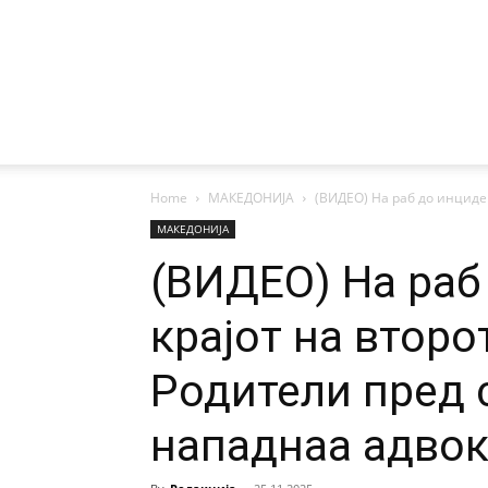
Home
МАКЕДОНИЈА
(ВИДЕО) На раб до инциден
МАКЕДОНИЈА
(ВИДЕО) На раб
крајот на второ
Родители пред 
нападнаа адвок