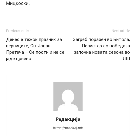
Мицкоски.
Previous article
Next article
Денес е тежок празник за
Загреб поразен во Битола,
верниците, Св. Јован
Пелистер со победа ја
Претеча – Се пости и не се
започна новата сезона во
јаде црвено
ЛШ
Редакција
https://procitaj.mk