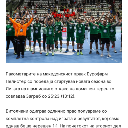
Ракометарите на македонскиот првак Еурофарм
Пелистер со победа ја стартуваа новата сезона во
Лигата на шампионите откако на домашен терен го
совладаа Загреб со 25:23 (13:12).
Битолчани одиграа одлично прво полувреме со
комплетна контрола над играта и резултатот, кој само
еднаш беше нерешен 1:1. На почетокот на вториот дел