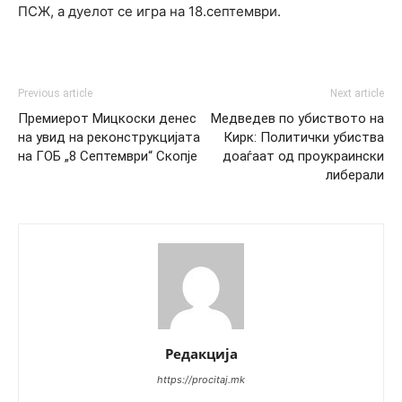
ПСЖ, а дуелот се игра на 18.септември.
Previous article
Next article
Премиерот Мицкоски денес
Медведев по убиството на
на увид на реконструкцијата
Кирк: Политички убиства
на ГОБ „8 Септември“ Скопје
доаѓаат од проукраински
либерали
Редакција
https://procitaj.mk