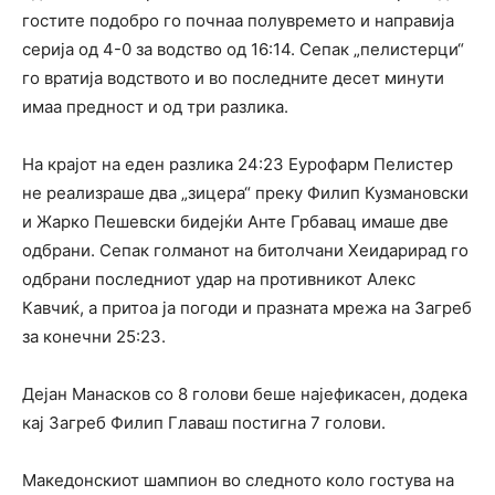
гостите подобро го почнаа полувремето и направија
серија од 4-0 за водство од 16:14. Сепак „пелистерци“
го вратија водството и во последните десет минути
имаа предност и од три разлика.
На крајот на еден разлика 24:23 Еурофарм Пелистер
не реализраше два „зицера“ преку Филип Кузмановски
и Жарко Пешевски бидејќи Анте Грбавац имаше две
одбрани. Сепак голманот на битолчани Хеидарирад го
одбрани последниот удар на противникот Алекс
Кавчиќ, а притоа ја погоди и празната мрежа на Загреб
за конечни 25:23.
Дејан Манасков со 8 голови беше најефикасен, додека
кај Загреб Филип Главаш постигна 7 голови.
Македонскиот шампион во следното коло гостува на