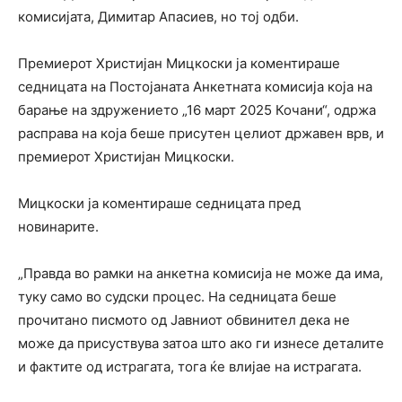
комисијата, Димитар Апасиев, но тој одби.
Премиерот Христијан Мицкоски ја коментираше
седницата на Постојаната Анкетната комисија која на
барање на здружението „16 март 2025 Кочани“, одржа
расправа на која беше присутен целиот државен врв, и
премиерот Христијан Мицкоски.
Мицкоски ја коментираше седницата пред
новинарите.
„Правда во рамки на анкетна комисија не може да има,
туку само во судски процес. На седницата беше
прочитано писмото од Јавниот обвинител дека не
може да присуствува затоа што ако ги изнесе деталите
и фактите од истрагата, тога ќе влијае на истрагата.