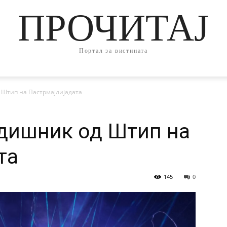
ПРОЧИТАЈ
Портал за вистината
 Штип на Пастрмајлијадата
дишник од Штип на
та
145
0