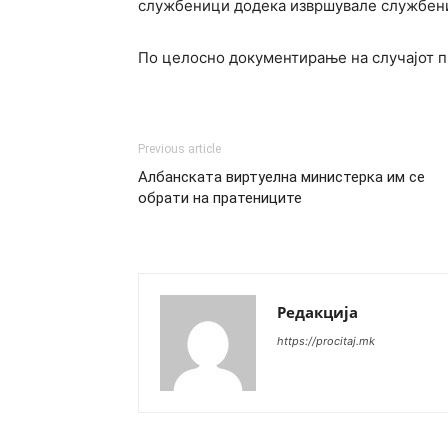
службеници додека извршувале службени 
По целосно документирање на случајот п
Previous article
Албанската виртуелна министерка им се
обрати на пратениците
Редакција
https://procitaj.mk