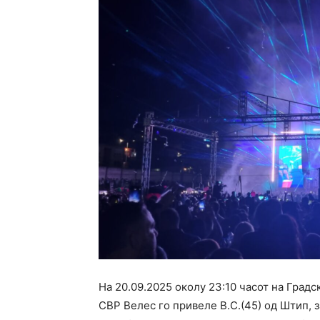
На 20.09.2025 околу 23:10 часот на Град
СВР Велес го привеле В.С.(45) од Штип, 