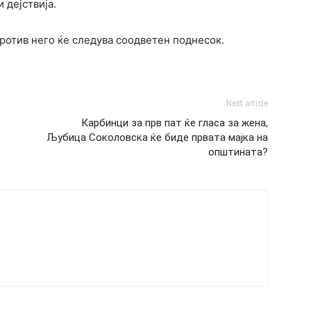
дејствија.
ротив него ќе следува соодветен поднесок.
Next article
Карбинци за прв пат ќе гласа за жена,
Љубица Соколовска ќе биде првата мајка на
општината?