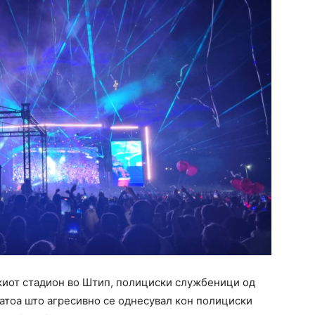
скиот стадион во Штип, полициски службеници од
затоа што агресивно се однесувал кон полициски