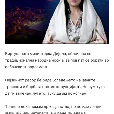
Виртуелната министерка Дијела, облечена во
традиционална народна носија, за прв пат се обрати во
албанскиот парламент.
Нејзиниот ресор ќе биде „следењето на јавните
трошоци и борбата против корупцијата“.„Не сум тука
да ги заменам луѓето, туку да им помогнам.
Точно е дека немам државјанство, но немам лични
амбиции или интереси“, им рече Дијела на