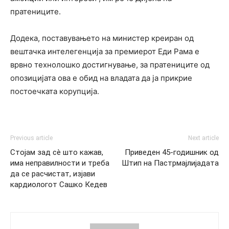
пратениците.
Додека, поставувањето на министер креиран од
вештачка интелегенција за премиерот Еди Рама е
врвно технолошко достигнување, за пратениците од
опозицијата ова е обид на владата да ја прикрие
постоечката корупција.
Previous article
Next article
Стојам зад сè што кажав,
Приведен 45-годишник од
има неправилности и треба
Штип на Пастрмајлијадата
да се расчистат, изјави
кардиологот Сашко Кедев