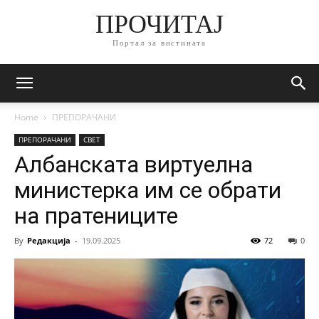
ПРОЧИТАЈ
Портал за вистината
Home
ПРЕПОРАЧАНИ
ПРЕПОРАЧАНИ
СВЕТ
Албанската виртуелна
министерка им се обрати
на пратениците
By
Редакција
-
19.09.2025
72
0