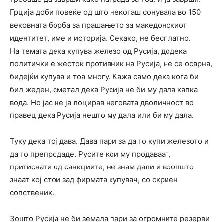
Грција доби повеќе од што некогаш сонувала во 150
вековната борба за прашањето за македонскиот
идентитет, име и историја. Секако, не бесплатно.
На темата дека купува железо од Русија, додека
политички е жесток противник на Русија, не се осврна,
бидејќи купува и тоа многу. Кажа само дека кога би
бил жеден, сметал дека Русија не би му дала капка
вода. Но јас не ја лоцирав неговата дволичност во
правец дека Русија нешто му дала или би му дала.
Туку дека тој дава. Дава пари за да го купи железото и
да го препродаде. Русите кои му продаваат,
притиснати од санкциите, не знам дали и воопшто
знаат кој стои зад фирмата купувач, со скриен
сопственик.
Зошто Русија не би земала пари за огромните резерви