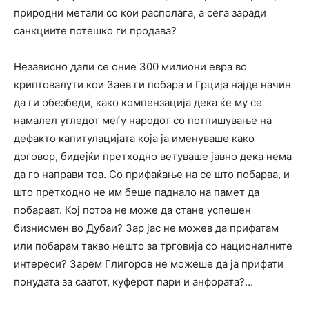
природни метали со кои располага, а сега заради
санкциите потешко ги продава?
Независно дали се оние 300 милиони евра во
криптовалути кои Заев ги побара и Грција најде начин
да ги обезбеди, како компензација дека ќе му се
намалел угледот меѓу народот со потпишување на
дефакто капитулацијата која ја именуваше како
договор, бидејќи претходно ветуваше јавно дека нема
да го направи тоа. Со прифаќање на се што побараа, и
што претходно не им беше паднало на памет да
побараат. Кој потоа не може да стане успешен
бизнисмен во Дубаи? Зар јас не можев да прифатам
или побарам такво нешто за трговија со националните
интереси? Зарем Глигоров не можеше да ја прифати
понудата за саатот, куферот пари и анфората?…