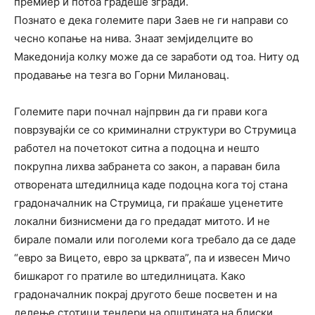
премиер и потоа градеше згради.
Познато е дека големите пари Заев не ги направи со
чесно копање на нива. Знаат земјиделците во
Македонија колку може да се заработи од тоа. Ниту од
продавање на тезга во Горни Милановац.
Големите пари почнал најпрвин да ги прави кога
поврзувајќи се со криминални структури во Струмица
работел на почетокот ситна а подоцна и нешто
покрупна лихва забранета со закон, а параван била
отворената штедилница каде подоцна кога тој стана
градоначалник на Струмица, ги праќаше уценетите
локални бизнисмени да го предадат митото. И не
бирале помали или поголеми кога требало да се даде
“евро за Вицето, евро за црквата”, па и извесен Мичо
бишкарот го пратиле во штедилницата. Како
градоначалник покрај другото беше посветен и на
делење стотици тендери на општината на блиски