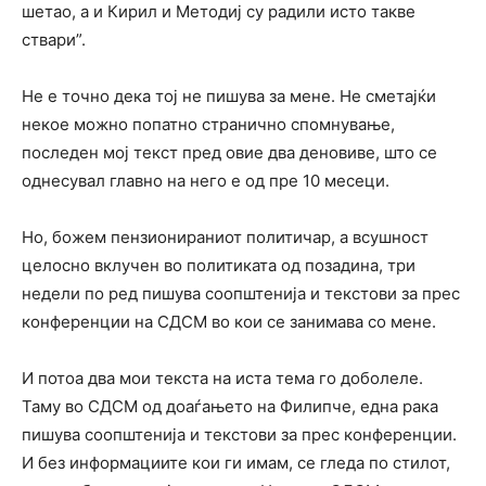
шетао, а и Кирил и Методиј су радили исто такве
ствари”.
Не е точно дека тој не пишува за мене. Не сметајќи
некое можно попатно странично спомнување,
последен мој текст пред овие два деновиве, што се
однесувал главно на него е од пре 10 месеци.
Но, божем пензионираниот политичар, а всушност
целосно вклучен во политиката од позадина, три
недели по ред пишува соопштенија и текстови за прес
конференции на СДСМ во кои се занимава со мене.
И потоа два мои текста на иста тема го доболеле.
Таму во СДСМ од доаѓањето на Филипче, една рака
пишува соопштенија и текстови за прес конференции.
И без информациите кои ги имам, се гледа по стилот,