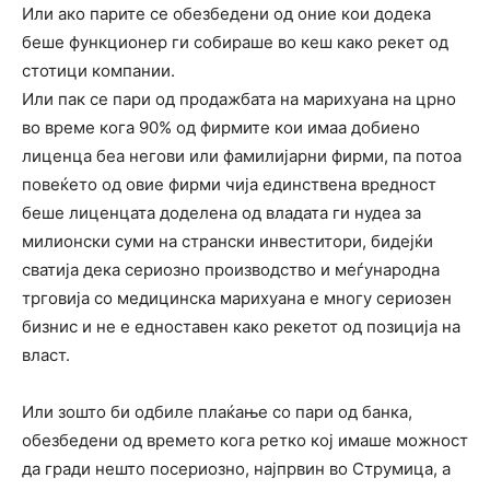
Или ако парите се обезбедени од оние кои додека
беше функционер ги собираше во кеш како рекет од
стотици компании.
Или пак се пари од продажбата на марихуана на црно
во време кога 90% од фирмите кои имаа добиено
лиценца беа негови или фамилијарни фирми, па потоа
повеќето од овие фирми чија единствена вредност
беше лиценцата доделена од владата ги нудеа за
милионски суми на странски инвеститори, бидејќи
сватија дека сериозно производство и меѓународна
трговија со медицинска марихуана е многу сериозен
бизнис и не е едноставен како рекетот од позиција на
власт.
Или зошто би одбиле плаќање со пари од банка,
обезбедени од времето кога ретко кој имаше можност
да гради нешто посериозно, најпрвин во Струмица, а