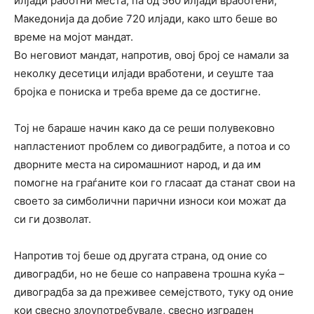
илјади работни места, па од 560 илјади вработени,
Македонија да добие 720 илјади, како што беше во
време на мојот мандат.
Во неговиот мандат, напротив, овој број се намали за
неколку десетици илјади вработени, и сеуште таа
бројка е пониска и треба време да се достигне.
Тој не бараше начин како да се реши полувековно
напластениот проблем со дивоградбите, а потоа и со
дворните места на сиромашниот народ, и да им
помогне на граѓаните кои го гласаат да станат свои на
своето за симболични парични износи кои можат да
си ги дозволат.
Напротив тој беше од другата страна, од оние со
дивоградби, но не беше со направена трошна куќа –
дивоградба за да преживее семејството, туку од оние
кои свесно злоупотребувале, свесно изграден