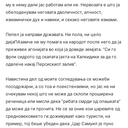
му е нему дали јас работам или не. Нервозата е што ја
обелоденувам неговата дволичност, алчност,
измамнички дух и навики, и секако неговите измами.
Пепел ја направи државата. Ни пола, ни цело
дијаПАзамче не му помага на народот после него да ја
преживее агонијата во која ја доведе земјата. “Си го
фрли сидрото од скапата јахта на Халкидики за да го
одвлече накај Персискиот залив”.
Навистина дел од моите согледувања се можеби
посодржајни, а со тоа и поекстензивни, но јас не ни
очекувам некој што не може да склопи проширена
реченица или мисли дека “рибата смрди од опашката”
да може да ги прочита. Не се за оние кои царевите од
средновековието ги доживуваат како туристи, на
пример, тој беше убеден дека „Цар Самуил је пуно