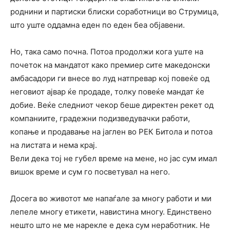
роднини и партиски блиски соработници во Струмица,
што уште оддамна еден по еден беа објавени.
Но, така само почна. Потоа продолжи кога уште на
почеток на мандатот како премиер сите македонски
амбасадори ги внесе во луд натпревар кој повеќе од
неговиот ајвар ќе продаде, толку повеќе мандат ќе
добие. Веќе следниот чекор беше директен рекет од
компаниите, градежни подизведувачки работи,
копање и продавање на јаглен во РЕК Битола и потоа
на листата и нема крај.
Вели дека тој не губел време на мене, но јас сум имал
вишок време и сум го посветувал на него.
Досега во животот ме напаѓале за многу работи и ми
лепеле многу етикети, навистина многу. Единствено
нешто што не ме нарекле е дека сум неработник. Не