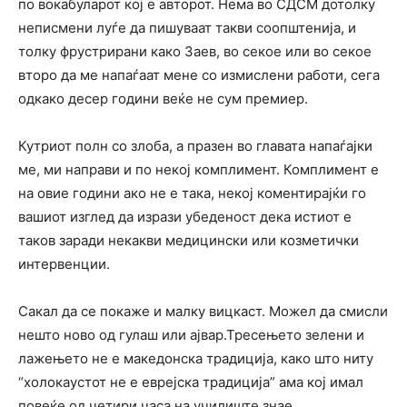
по вокабуларот кој е авторот. Нема во СДСМ дотолку
неписмени луѓе да пишуваат такви соопштенија, и
толку фрустрирани како Заев, во секое или во секое
второ да ме напаѓаат мене со измислени работи, сега
одкако десер години веќе не сум премиер.
Кутриот полн со злоба, а празен во главата напаѓајки
ме, ми направи и по некој комплимент. Комплимент е
на овие години ако не е така, некој коментирајќи го
вашиот изглед да изрази убеденост дека истиот е
таков заради некакви медицински или козметички
интервенции.
Сакал да се покаже и малку вицкаст. Можел да смисли
нешто ново од гулаш или ајвар.Тресењето зелени и
лажењето не е македонска традиција, како што ниту
“холокаустот не е еврејска традиција” ама кој имал
повеќе од четири часа на училиште знае.