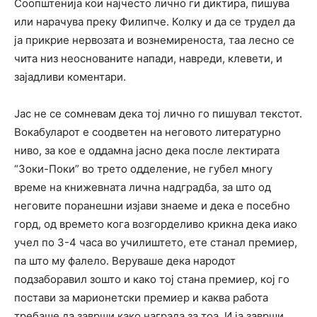
Соопштенија кои најчесто лично ги диктира, пишува
или нарачува преку Филипче. Колку и да се трудел да
ја прикрие нервозата и вознемиреноста, таа лесно се
чита низ неоснованите напади, навреди, клевети, и
зајадливи коментари.
Јас не се сомневам дека тој лично го пишувал текстот.
Вокабуларот е соодветен на неговото литературно
ниво, за кое е оддамна јасно дека после лектирата
“Зоки-Поки” во трето одделение, не губел многу
време на книжевната лична надградба, за што од
неговите поранешни изјави знаеме и дека е посебно
горд, од времето кога возгорделиво крикна дека иако
учел по 3-4 часа во училиштето, ете станал премиер,
па што му фалело. Веруваше дека народот
подзаборавил зошто и како тој стана премиер, кој го
постави за марионетски премиер и каква работа
требаше да заврши како награда за тоа. И ја заврши.