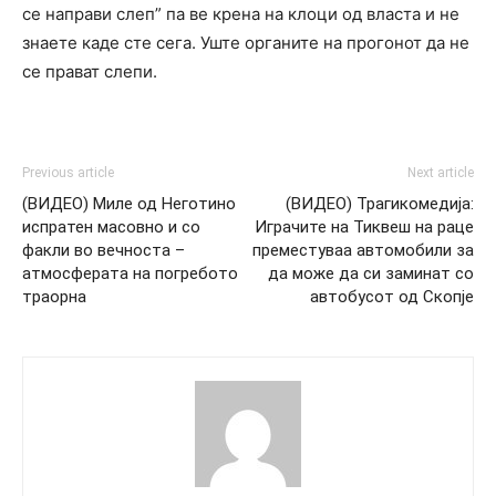
се направи слеп” па ве крена на клоци од власта и не
знаете каде сте сега. Уште органите на прогонот да не
се прават слепи.
Previous article
Next article
(ВИДЕО) Миле од Неготино
(ВИДЕО) Трагикомедија:
испратен масовно и со
Играчите на Тиквеш на раце
факли во вечноста –
преместуваа автомобили за
атмосферата на погребото
да може да си заминат со
траорна
автобусот од Скопје