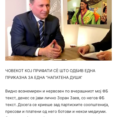
ЧОВЕКОТ КОЈ ПРИФАТИ СЀ ШТО ОДБИВ ЕДНА
ПРИКАЗНА ЗА ЕДНА “НАПАТЕНА ДУША”
Видно вознемирен и нервозен по вчерашниот мој ФБ
текст, денес се јави лично Зоран Заев, со негов ФБ
текст. Досега се криеше зад партиските соопштенија,
пресови и платени од него ботови и некои медиуми.