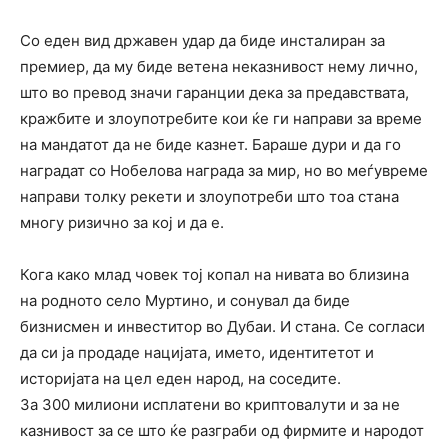
Со еден вид државен удар да биде инсталиран за
премиер, да му биде ветена неказнивост нему лично,
што во превод значи гаранции дека за предавствата,
кражбите и злоупотребите кои ќе ги направи за време
на мандатот да не биде казнет. Бараше дури и да го
наградат со Нобелова награда за мир, но во меѓувреме
направи толку рекети и злоупотреби што тоа стана
многу ризично за кој и да е.
Кога како млад човек тој копал на нивата во близина
на родното село Муртино, и сонувал да биде
бизнисмен и инвеститор во Дубаи. И стана. Се согласи
да си ја продаде нацијата, името, идентитетот и
историјата на цел еден народ, на соседите.
За 300 милиони исплатени во криптовалути и за не
казнивост за се што ќе разграби од фирмите и народот