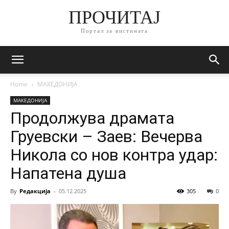
ПРОЧИТАЈ
Портал за вистината
Home
МАКЕДОНИЈА
МАКЕДОНИЈА
Продолжува драмата
Груевски – Заев: Вечерва
Никола со нов контра удар:
Напатена душа
By
Редакција
-
05.12.2025
305
0