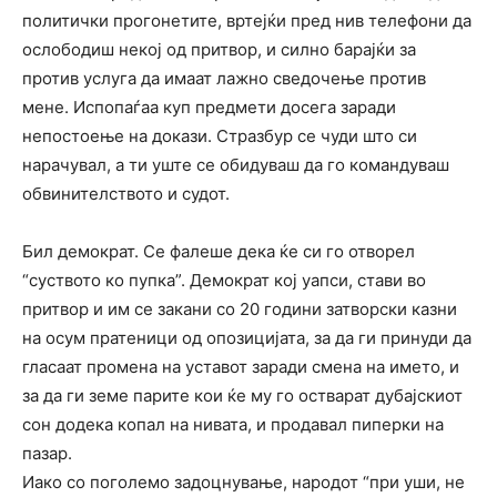
политички прогонетите, вртејќи пред нив телефони да
ослободиш некој од притвор, и силно барајќи за
против услуга да имаат лажно сведочење против
мене. Испопаѓаа куп предмети досега заради
непостоење на докази. Стразбур се чуди што си
нарачувал, а ти уште се обидуваш да го командуваш
обвинителството и судот.
Бил демократ. Се фалеше дека ќе си го отворел
“суството ко пупка”. Демократ кој уапси, стави во
притвор и им се закани со 20 години затворски казни
на осум пратеници од опозицијата, за да ги принуди да
гласаат промена на уставот заради смена на името, и
за да ги земе парите кои ќе му го остварат дубајскиот
сон додека копал на нивата, и продавал пиперки на
пазар.
Иако со поголемо задоцнување, народот “при уши, не