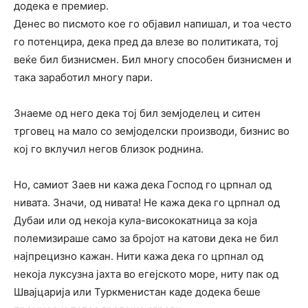
додека е премиер.
Денес во писмото кое го објавил напишал, и тоа често
го потенцира, дека пред да влезе во политиката, тој
веќе бил бизнисмен. Бил многу способен бизнисмен и
така заработил многу пари.
Знаеме од него дека тој бил земјоделец и ситен
трговец на мало со земјоделски производи, бизнис во
кој го вклучил негов близок роднина.
Но, самиот Заев ни кажа дека Господ го црпнал од
нивата. Значи, од нивата! Не кажа дека го црпнал од
Дубаи или од некоја кула-висококатница за која
полемизираше само за бројот на катови дека не бил
најпрецизно кажан. Нити кажа дека го црпнал од
некоја луксузна јахта во егејското море, ниту пак од
Швајцарија или Туркменистан каде додека беше