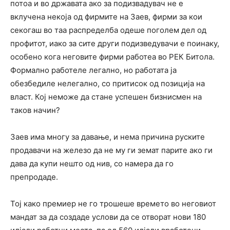
потоа и во државата ако за подизвадувач не е
вклучена некоја од фирмите на Заев, фирми за кои
секогаш во таа распределба одеше поголем дел од
профитот, иако за сите други подизведувачи е поинаку,
особено кога неговите фирми работеа во РЕК Битола.
Формално работеле легално, но работата ја
обезбедиле нелегално, со притисок од позиција на
власт. Кој неможе да стане успешен бизнисмен на
таков начин?
Заев има многу за давање, и нема причина руските
продавачи на железо да не му ги земат парите ако ги
дава да купи нешто од нив, со намера да го
препродаде.
Тој како премиер не го трошеше времето во неговиот
мандат за да создаде услови да се отворат нови 180