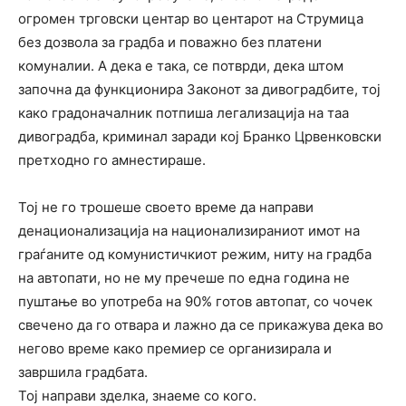
огромен трговски центар во центарот на Струмица
без дозвола за градба и поважно без платени
комуналии. А дека е така, се потврди, дека штом
започна да функционира Законот за дивоградбите, тој
како градоначалник потпиша легализација на таа
дивоградба, криминал заради кој Бранко Црвенковски
претходно го амнестираше.
Тој не го трошеше своето време да направи
денационализација на национализираниот имот на
граѓаните од комунистичкиот режим, ниту на градба
на автопати, но не му пречеше по една година не
пуштање во употреба на 90% готов автопат, со чочек
свечено да го отвара и лажно да се прикажува дека во
негово време како премиер се организирала и
завршила градбата.
Тој направи зделка, знаеме со кого.