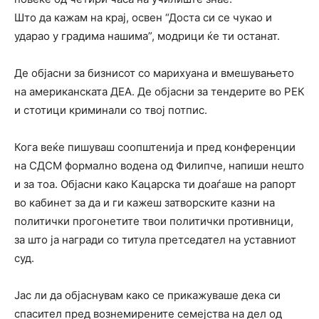
Што да кажам на крај, освен “Доста си се чукао и
ударао у градима нашима”, модрици ќе ти останат.
Де објасни за бизнисот со марихуана и вмешувањето
на американската ДЕА. Де објасни за тендерите во РЕК
и стотици криминали со твој потпис.
Кога веќе пишуваш соопштенија и пред конференции
на СДСМ формално водена од Филипче, напиши нешто
и за тоа. Објасни како Кацарска ти доаѓаше на рапорт
во кабинет за да и ги кажеш затворските казни на
политички прогонетите твои политички противници,
за што ја награди со титула претседател на уставниот
суд.
Јас ли да објаснувам како се прикажуваше дека си
спасител пред вознемирените семејства на дел од