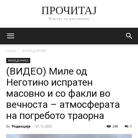
ПРОЧИТАЈ
Портал за вистината
Home
МАКЕДОНИЈА
МАКЕДОНИЈА
(ВИДЕО) Миле од
Неготино испратен
масовно и со факли во
вечноста – атмосферата
на погребото траорна
By
Редакција
-
05.12.2025
240
0