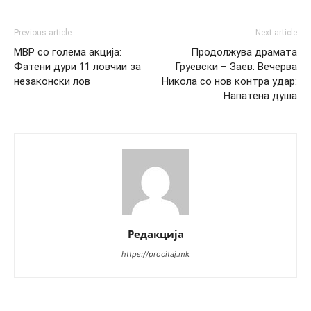
Previous article
Next article
МВР со голема акција:
Продолжува драмата
Фатени дури 11 ловчии за
Груевски – Заев: Вечерва
незаконски лов
Никола со нов контра удар:
Напатена душа
Редакција
https://procitaj.mk