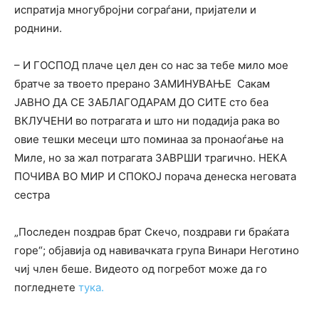
испратија многубројни сограѓани, пријатели и
роднини.
– И ГОСПОД плаче цел ден со нас за тебе мило мое
братче за твоето прерано ЗАМИНУВАЊЕ Сакам
ЈАВНО ДА СЕ ЗАБЛАГОДАРАМ ДО СИТЕ сто беа
ВКЛУЧЕНИ во потрагата и што ни подадија рака во
овие тешки месеци што поминаа за пронаоѓање на
Миле, но за жал потрагата ЗАВРШИ трагично. НЕКА
ПОЧИВА ВО МИР И СПОКОЈ порача денеска неговата
сестра
„Последен поздрав брат Скечо, поздрави ги браќата
горе“; објавија од навивачката група Винари Неготино
чиј член беше. Видеото од погребот може да го
погледнете
тука.