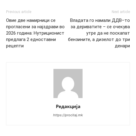
Previous article
Next article
Овие две намирници се
Владата го намали ДДВ–то
прогласени за најздрави во
за дериватите – се очекува
2026 година: Нутриционист
утре да не поскапат
предлага 2 едноставни
бензините, а дизелот до три
рецепти
денари
Редакција
https://procitaj.mk