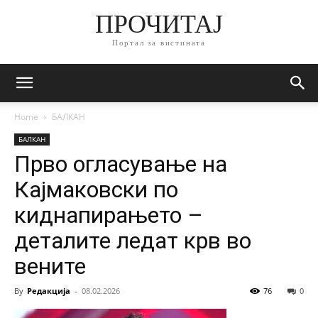
ПРОЧИТАЈ
Портал за вистината
Home
БАЛКАН
БАЛКАН
Прво огласување на
Кајмаковски по
киднапирањето –
деталите ледат крв во
вените
By
Редакција
-
08.02.2026
76
0