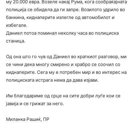
му 20.000 евра. Возеле накај Рума, кога сообраќајната
полиција се обидела да ги запре. Возилото удрило во
банкина, киднаперите излегле од автомобилот и
избегале.
Даниел потоа поминал неколку часа во полициска
станица.
Од она што го чув од Даниел во краткиот разговор, ми
се чини дека многу смирено и храбро се соочил со
киднаперите. Сега му е потребен мир и во интерес на
полициската истрага нема да дава изјави.
Им благодариме од срце на сите добри луѓе кои се
јавија и се грижат за него.
Миланка Рашиќ, ПР