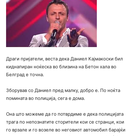
Драги пријатели, веста дека Даниел Кајмакоски бил
киднапиран ноќеска во близина на Бетон хала во
Белград е точна.
Зборував со Даниел пред малку, добро е. По ноќта
помината во полиција, сега е дома.
Она што можеме да го потврдиме е дека полицијата
трага по непознатите сторители кои се странци, кои
го врзале и го возеле во неговиот автомобил барајќи