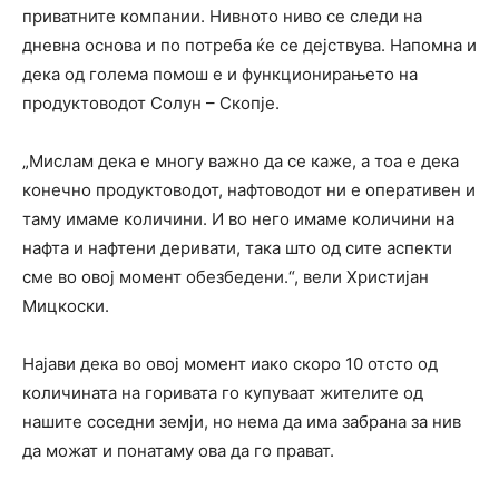
приватните компании. Нивното ниво се следи на
дневна основа и по потреба ќе се дејствува. Напомна и
дека од голема помош е и функционирањето на
продуктоводот Солун – Скопје.
„Мислам дека е многу важно да се каже, а тоа е дека
конечно продуктоводот, нафтоводот ни е оперативен и
таму имаме количини. И во него имаме количини на
нафта и нафтени деривати, така што од сите аспекти
сме во овој момент обезбедени.“, вели Христијан
Мицкоски.
Најави дека во овој момент иако скоро 10 отсто од
количината на горивата го купуваат жителите од
нашите соседни земји, но нема да има забрана за нив
да можат и понатаму ова да го прават.