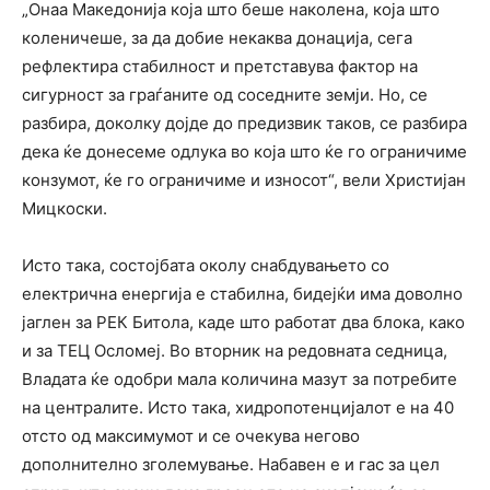
„Онаа Македонија која што беше наколена, која што
коленичеше, за да добие некаква донација, сега
рефлектира стабилност и претставува фактор на
сигурност за граѓаните од соседните земји. Но, се
разбира, доколку дојде до предизвик таков, се разбира
дека ќе донесеме одлука во која што ќе го ограничиме
конзумот, ќе го ограничиме и износот“, вели Христијан
Мицкоски.
Исто така, состојбата околу снабдувањето со
електрична енергија е стабилна, бидејќи има доволно
јаглен за РЕК Битола, каде што работат два блока, како
и за ТЕЦ Осломеј. Во вторник на редовната седница,
Владата ќе одобри мала количина мазут за потребите
на централите. Исто така, хидропотенцијалот е на 40
отсто од максимумот и се очекува негово
дополнително зголемување. Набавен е и гас за цел