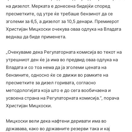
на дизелот. Мерката е донесена бидејќи според
пресметките, од утре ќе требаше бензинот да се
зголеми за 6,5, а дизелот за 10,5 денари. Премиерот
Христијан Мицкоски очекува оваа одлука на Владата
веднаш да биде применета.
„Очекуваме дека Регулаторната комисија во текот на
утрешниот ден ќе ја има во предвид оваа одлука на
Владата и со тоа нема да ја зголеми цената на
бензините, односно ќе се движи во рамките на
пресметките за дизел горивата, согласно
методологијата која што е до сега вообичаена и
усвоена страна на Регулаторната комисија.“, порача
Христијан Мицкоски.
Мицкоски вели дека нафтени деривати има во
државава, како во државните резерви така и кај