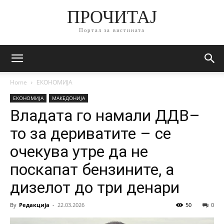
ПРОЧИТАЈ
Портал за вистината
Home
ЕКОНОМИЈА
ЕКОНОМИЈА
МАКЕДОНИЈА
Владата го намали ДДВ–
то за дериватите – се
очекува утре да не
поскапат бензините, а
дизелот до три денари
By
Редакција
-
22.03.2026
50
0