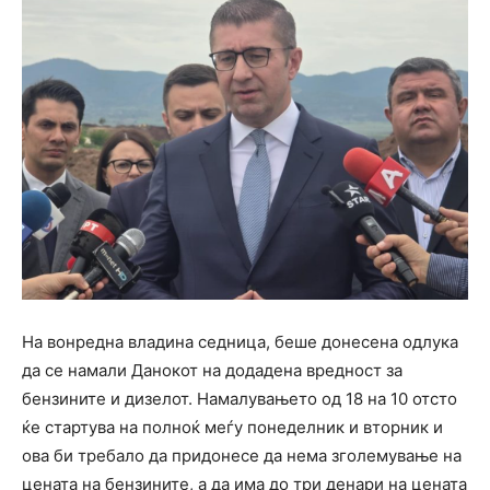
На вонредна владина седница, беше донесена одлука
да се намали Данокот на додадена вредност за
бензините и дизелот. Намалувањето од 18 на 10 отсто
ќе стартува на полноќ меѓу понеделник и вторник и
ова би требало да придонесе да нема зголемување на
цената на бензините, а да има до три денари на цената