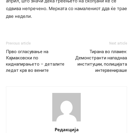
април, што значи дека греењето на скопјани ќе се
одвива непречено. Мерката со намалениот ддв ќе трае
две недели.
Previous article
Next article
Прво огласување на
Тирана во пламен:
Кајмаковски по
Демонстранти нападнаа
киднапирањето – деталите
институции, полицијата
ледат крв во вените
интервенираше
Редакција